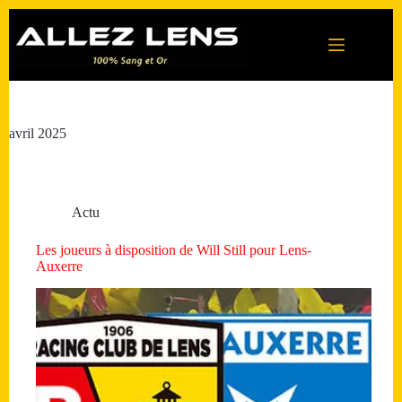
Passer
au
contenu
avril 2025
Actu
Les joueurs à disposition de Will Still pour Lens-
Auxerre