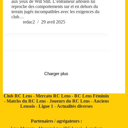
aux yeux de Will Still. L’entraîneur artésien lui
reproche des comportements sur et en dehors du
terrain jugés incompatibles avec les exigences du
club…
redac2
29 avril 2025
Charger plus
Club RC Lens
-
Mercato RC Lens
-
RC Lens Féminin
-
Matchs du RC Lens
-
Joueurs du RC Lens
-
Anciens
Lensois
-
Ligue 1
-
Actualités diverses
Partenaires / agrégateurs :