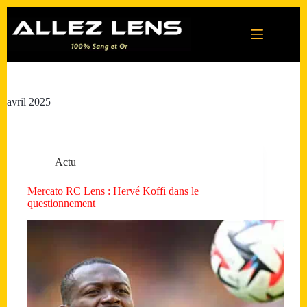
Passer
au
contenu
avril 2025
Actu
Mercato RC Lens : Hervé Koffi dans le
questionnement