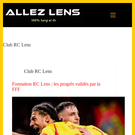
Passer
au
contenu
Club RC Lens
Club RC Lens
Formation RC Lens : les progrès validés par la
FFF