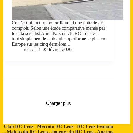
Ce n’est ni un titre honorifique ni une flatterie de
comptoir. Selon une étude comparative menée par
le data scientist Aurel Nazmiu, le RC Lens est
tout simplement le club qui surperforme le plus en
Europe sur les cinq dernières…
redac1
25 février 2026
Charger plus
Club RC Lens
-
Mercato RC Lens
-
RC Lens Féminin
-
Matchs du RC Lens
-
Joueurs du RC Lens
-
Anciens