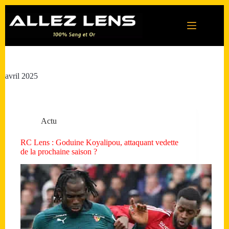
Passer
au
contenu
avril 2025
Actu
RC Lens : Goduine Koyalipou, attaquant vedette
de la prochaine saison ?