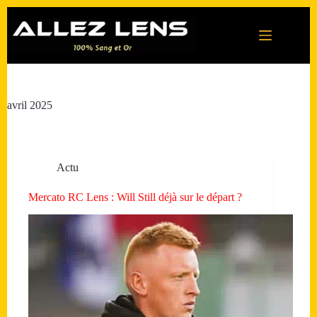
Passer
au
contenu
avril 2025
Actu
Mercato RC Lens : Will Still déjà sur le départ ?