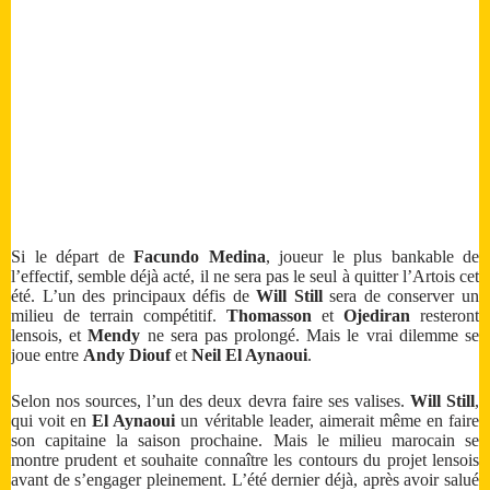
Si le départ de
Facundo Medina
, joueur le plus bankable de
l’effectif, semble déjà acté, il ne sera pas le seul à quitter l’Artois cet
été. L’un des principaux défis de
Will Still
sera de conserver un
milieu de terrain compétitif.
Thomasson
et
Ojediran
resteront
lensois, et
Mendy
ne sera pas prolongé. Mais le vrai dilemme se
joue entre
Andy Diouf
et
Neil El Aynaoui
.
Selon nos sources, l’un des deux devra faire ses valises.
Will Still
,
qui voit en
El Aynaoui
un véritable leader, aimerait même en faire
son capitaine la saison prochaine. Mais le milieu marocain se
montre prudent et souhaite connaître les contours du projet lensois
avant de s’engager pleinement. L’été dernier déjà, après avoir salué