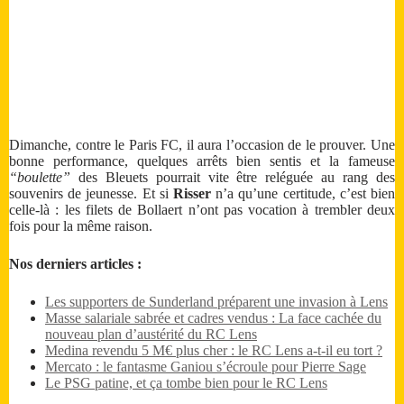
Dimanche, contre le Paris FC, il aura l’occasion de le prouver. Une
bonne performance, quelques arrêts bien sentis et la fameuse
“boulette”
des Bleuets pourrait vite être reléguée au rang des
souvenirs de jeunesse. Et si
Risser
n’a qu’une certitude, c’est bien
celle-là : les filets de Bollaert n’ont pas vocation à trembler deux
fois pour la même raison.
Nos derniers articles :
Les supporters de Sunderland préparent une invasion à Lens
Masse salariale sabrée et cadres vendus : La face cachée du
nouveau plan d’austérité du RC Lens
Medina revendu 5 M€ plus cher : le RC Lens a-t-il eu tort ?
Mercato : le fantasme Ganiou s’écroule pour Pierre Sage
Le PSG patine, et ça tombe bien pour le RC Lens