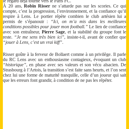
le regard déjà tourné vers le Paris FC.
À 20 ans,
Robin
Risser
ne s’attarde pas sur les scories. Ce qui
compte, c’est la progression, l’environnement, et la confiance qu’il
respire à Lens. Le portier répète combien le club artésien lui a
permis de s’épanouir :
“Ici, on m’a mis dans les meilleures
conditions possibles pour jouer mon football.”
Le lien de confiance
avec son entraîneur,
Pierre Sage
, et la stabilité du groupe font le
reste.
“Je me sens très bien ici”
, insiste-t-il, avant de confier que
“jouer à Lens, c’est un vrai kiff”
.
Risser goûte à la ferveur de Bollaert comme à un privilège. Il parle
du RC Lens avec un enthousiasme contagieux, évoquant un club
“historique”
, en phase avec ses valeurs et son vécu alsacien. De
Strasbourg à l’Artois, la transition s’est faite sans heurts, et l’on sent
chez lui une forme de maturité tranquille, celle d’un joueur qui sait
que les erreurs font grandir, à condition de ne pas les répéter.