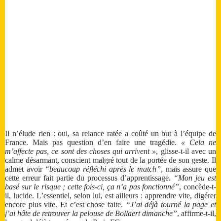
Il n’élude rien : oui, sa relance ratée a coûté un but à l’équipe de
France. Mais pas question d’en faire une tragédie.
« Cela ne
m’affecte pas, ce sont des choses qui arrivent »
, glisse-t-il avec un
calme désarmant, conscient malgré tout de la portée de son geste. Il
admet avoir
“beaucoup réfléchi après le match”
, mais assure que
cette erreur fait partie du processus d’apprentissage.
“Mon jeu est
basé sur le risque ; cette fois-ci, ça n’a pas fonctionné”
, concède-t-
il, lucide. L’essentiel, selon lui, est ailleurs : apprendre vite, digérer
encore plus vite. Et c’est chose faite.
“J’ai déjà tourné la page et
j’ai hâte de retrouver la pelouse de Bollaert dimanche”
, affirme-t-il,