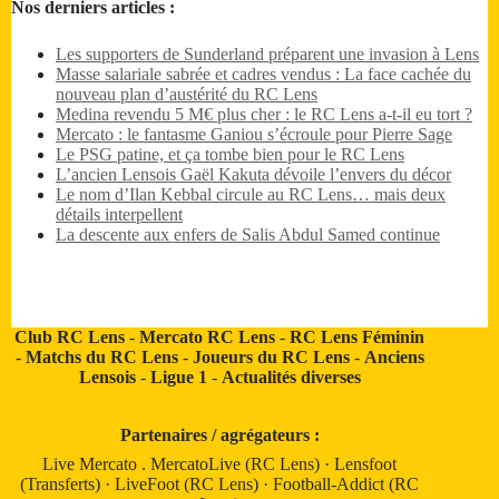
Nos derniers articles :
Les supporters de Sunderland préparent une invasion à Lens
Masse salariale sabrée et cadres vendus : La face cachée du
nouveau plan d’austérité du RC Lens
Medina revendu 5 M€ plus cher : le RC Lens a-t-il eu tort ?
Mercato : le fantasme Ganiou s’écroule pour Pierre Sage
Le PSG patine, et ça tombe bien pour le RC Lens
L’ancien Lensois Gaël Kakuta dévoile l’envers du décor
Le nom d’Ilan Kebbal circule au RC Lens… mais deux
détails interpellent
La descente aux enfers de Salis Abdul Samed continue
Club RC Lens
-
Mercato RC Lens
-
RC Lens Féminin
-
Matchs du RC Lens
-
Joueurs du RC Lens
-
Anciens
Lensois
-
Ligue 1
-
Actualités diverses
Partenaires / agrégateurs :
Live Mercato
.
MercatoLive (RC Lens)
·
Lensfoot
(Transferts)
·
LiveFoot (RC Lens)
·
Football-Addict (RC