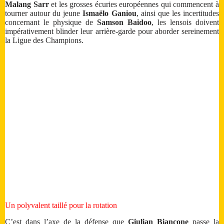
Malang Sarr
et les grosses écuries européennes qui commencent à
tourner autour du jeune
Ismaëlo Ganiou
, ainsi que les incertitudes
concernant le physique de
Samson Baidoo
, les lensois doivent
impérativement blinder leur arrière-garde pour aborder sereinement
la Ligue des Champions.
Un polyvalent taillé pour la rotation
C’est dans l’axe de la défense que
Giulian
Biancone
passe la