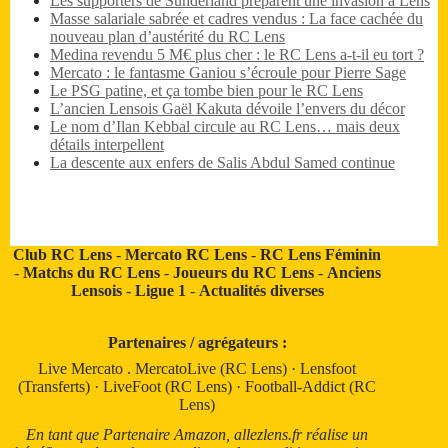
Les supporters de Sunderland préparent une invasion à Lens
Masse salariale sabrée et cadres vendus : La face cachée du
nouveau plan d’austérité du RC Lens
Medina revendu 5 M€ plus cher : le RC Lens a-t-il eu tort ?
Mercato : le fantasme Ganiou s’écroule pour Pierre Sage
Le PSG patine, et ça tombe bien pour le RC Lens
L’ancien Lensois Gaël Kakuta dévoile l’envers du décor
Le nom d’Ilan Kebbal circule au RC Lens… mais deux
détails interpellent
La descente aux enfers de Salis Abdul Samed continue
Club RC Lens
-
Mercato RC Lens
-
RC Lens Féminin
-
Matchs du RC Lens
-
Joueurs du RC Lens
-
Anciens
Lensois
-
Ligue 1
-
Actualités diverses
Partenaires / agrégateurs :
Live Mercato
.
MercatoLive (RC Lens)
·
Lensfoot
(Transferts)
·
LiveFoot (RC Lens)
·
Football-Addict (RC
Lens)
En tant que Partenaire Amazon, allezlens.fr réalise un