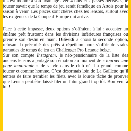
il s’est montré à son avantage avec 4 buts et 2 passes décisives, le
joueur savait que le temps de jeu serait famélique en Artois pour la
saison à venir. Les places sont chères chez les lensois, surtout avec
les exigences de la Coupe d’Europe qui arrive.
Face à cette impasse, deux options s’offraient à lui : accepter un
énième prêt frustrant dans les divisions inférieures françaises ou
prendre son destin en main.
Diliwidi
a choisi la seconde option,
refusant la précarité des prêts à répétition pour s’offrir de vraies
garanties de temps de jeu en Challenger Pro League belge.
Sur son compte
Instagram
, le néo-pensionnaire de la liste des
anciens lensois a partagé son émotion au moment de
« tourner une
page importante »
de sa vie dans le club où il a grandi comme
joueur et comme homme. C’est désormais loin de La Gaillette qu’il
tentera de faire trembler les filets, avec la lourde tâche de prouver
que Lens a peut-être laissé filer un futur grand trop tôt. Bon vent à
lui !