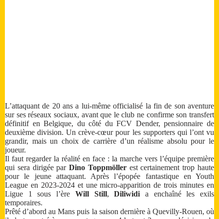
L’attaquant de 20 ans a lui-même officialisé la fin de son aventure
sur ses réseaux sociaux, avant que le club ne confirme son transfert
définitif en Belgique, du côté du FCV Dender, pensionnaire de
deuxième division. Un crève-cœur pour les supporters qui l’ont vu
grandir, mais un choix de carrière d’un réalisme absolu pour le
joueur.
Il faut regarder la réalité en face : la marche vers l’équipe première
qui sera dirigée par
Dino Toppmöller
est certainement trop haute
pour le jeune attaquant. Après l’épopée fantastique en Youth
League en 2023-2024 et une micro-apparition de trois minutes en
Ligue 1 sous l’ère
Will Still
,
Diliwidi
a enchaîné les exils
temporaires.
Prêté d’abord au Mans puis la saison dernière à Quevilly-Rouen, où