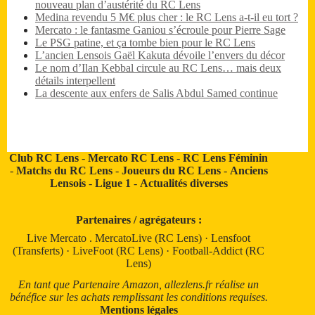
nouveau plan d’austérité du RC Lens
Medina revendu 5 M€ plus cher : le RC Lens a-t-il eu tort ?
Mercato : le fantasme Ganiou s’écroule pour Pierre Sage
Le PSG patine, et ça tombe bien pour le RC Lens
L’ancien Lensois Gaël Kakuta dévoile l’envers du décor
Le nom d’Ilan Kebbal circule au RC Lens… mais deux
détails interpellent
La descente aux enfers de Salis Abdul Samed continue
Club RC Lens
-
Mercato RC Lens
-
RC Lens Féminin
-
Matchs du RC Lens
-
Joueurs du RC Lens
-
Anciens
Lensois
-
Ligue 1
-
Actualités diverses
Partenaires / agrégateurs :
Live Mercato
.
MercatoLive (RC Lens)
·
Lensfoot
(Transferts)
·
LiveFoot (RC Lens)
·
Football-Addict (RC
Lens)
En tant que Partenaire Amazon, allezlens.fr réalise un
bénéfice sur les achats remplissant les conditions requises.
Mentions légales