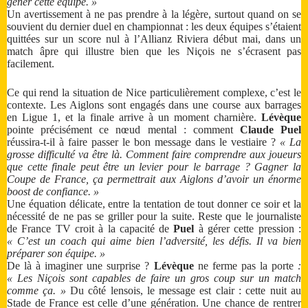
gêner cette équipe. »
Un avertissement à ne pas prendre à la légère, surtout quand on se
souvient du dernier duel en championnat : les deux équipes s’étaient
quittées sur un score nul à l’Allianz Riviera début mai, dans un
match âpre qui illustre bien que les Niçois ne s’écrasent pas
facilement.
Ce qui rend la situation de Nice particulièrement complexe, c’est le
contexte. Les Aiglons sont engagés dans une course aux barrages
en Ligue 1, et la finale arrive à un moment charnière.
Lévèque
pointe précisément ce nœud mental : comment
Claude Puel
réussira-t-il à faire passer le bon message dans le vestiaire ?
« La
grosse difficulté va être là. Comment faire comprendre aux joueurs
que cette finale peut être un levier pour le barrage ? Gagner la
Coupe de France, ça permettrait aux Aiglons d’avoir un énorme
boost de confiance. »
Une équation délicate, entre la tentation de tout donner ce soir et la
nécessité de ne pas se griller pour la suite. Reste que le journaliste
de France TV croit à la capacité de
Puel
à gérer cette pression :
« C’est un coach qui aime bien l’adversité, les défis. Il va bien
préparer son équipe. »
De là à imaginer une surprise ?
Lévèque
ne ferme pas la porte
:
« Les Niçois sont capables de faire un gros coup sur un match
comme ça. »
Du côté lensois, le message est clair : cette nuit au
Stade de France est celle d’une génération. Une chance de rentrer