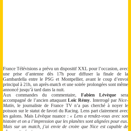
France Télévisions a prévu un dispositif XXL pour l’occasion, avec
une prise d’antenne dès 17h pour diffuser la finale de la
Gambardella entre le PSG et Montpellier, avant le coup d’envoi
principal à 21h, un après-match et une soirée prolongées sont même
annoncé jusqu’à tard dans la nuit.
Aux commandes du commentaire,
Fabien Lévèque
sera
accompagné de l’ancien attaquant
Loïc Rémy
. Interrogé par
Nice-
Matin
, le journaliste de France TV n’a pas cherché à noyer le
poisson sur le statut de favori du Racing. Lens part clairement avec
les galons. Mais Lévèque nuance :
« Lens a rendez-vous avec son
histoire et on a l’impression que les planètes sont alignées pour eux.
Mais sur un match, j’ai envie de croire que Nice est capable de