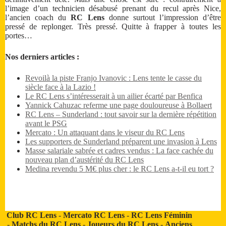
l’image d’un technicien désabusé prenant du recul après Nice,
l’ancien coach du
RC Lens
donne surtout l’impression d’être
pressé de replonger. Très pressé. Quitte à frapper à toutes les
portes…
Nos derniers articles :
Revoilà la piste Franjo Ivanovic : Lens tente le casse du
siècle face à la Lazio !
Le RC Lens s’intéresserait à un ailier écarté par Benfica
Yannick Cahuzac referme une page douloureuse à Bollaert
RC Lens – Sunderland : tout savoir sur la dernière répétition
avant le PSG
Mercato : Un attaquant dans le viseur du RC Lens
Les supporters de Sunderland préparent une invasion à Lens
Masse salariale sabrée et cadres vendus : La face cachée du
nouveau plan d’austérité du RC Lens
Medina revendu 5 M€ plus cher : le RC Lens a-t-il eu tort ?
Club RC Lens
-
Mercato RC Lens
-
RC Lens Féminin
-
Matchs du RC Lens
-
Joueurs du RC Lens
-
Anciens