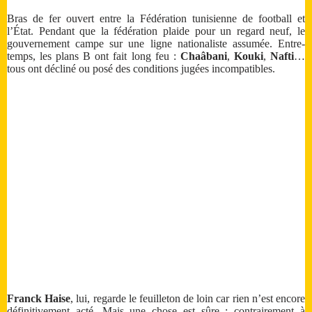
Bras de fer ouvert entre la Fédération tunisienne de football et
l’État. Pendant que la fédération plaide pour un regard neuf, le
gouvernement campe sur une ligne nationaliste assumée. Entre-
temps, les plans B ont fait long feu :
Chaâbani
,
Kouki
,
Nafti
…
tous ont décliné ou posé des conditions jugées incompatibles.
Franck Haise
, lui, regarde le feuilleton de loin car rien n’est encore
définitivement acté. Mais une chose est sûre : contrairement à