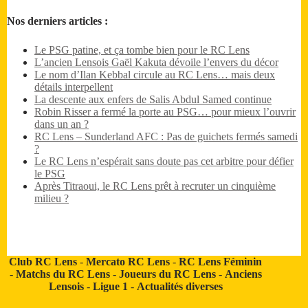
Nos derniers articles :
Le PSG patine, et ça tombe bien pour le RC Lens
L’ancien Lensois Gaël Kakuta dévoile l’envers du décor
Le nom d’Ilan Kebbal circule au RC Lens… mais deux
détails interpellent
La descente aux enfers de Salis Abdul Samed continue
Robin Risser a fermé la porte au PSG… pour mieux l’ouvrir
dans un an ?
RC Lens – Sunderland AFC : Pas de guichets fermés samedi
?
Le RC Lens n’espérait sans doute pas cet arbitre pour défier
le PSG
Après Titraoui, le RC Lens prêt à recruter un cinquième
milieu ?
Club RC Lens
-
Mercato RC Lens
-
RC Lens Féminin
-
Matchs du RC Lens
-
Joueurs du RC Lens
-
Anciens
Lensois
-
Ligue 1
-
Actualités diverses