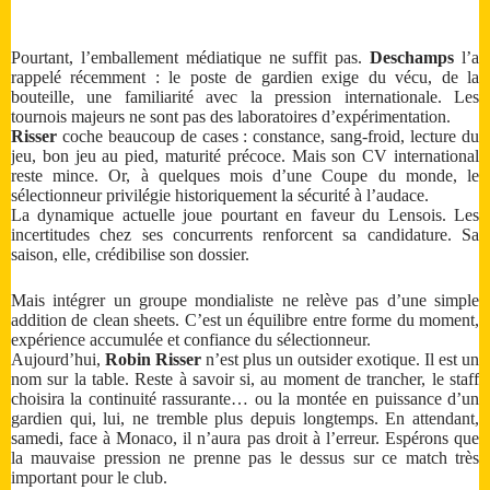
Pourtant, l’emballement médiatique ne suffit pas.
Deschamps
l’a
rappelé récemment : le poste de gardien exige du vécu, de la
bouteille, une familiarité avec la pression internationale. Les
tournois majeurs ne sont pas des laboratoires d’expérimentation.
Risser
coche beaucoup de cases : constance, sang-froid, lecture du
jeu, bon jeu au pied, maturité précoce. Mais son CV international
reste mince. Or, à quelques mois d’une Coupe du monde, le
sélectionneur privilégie historiquement la sécurité à l’audace.
La dynamique actuelle joue pourtant en faveur du Lensois. Les
incertitudes chez ses concurrents renforcent sa candidature. Sa
saison, elle, crédibilise son dossier.
Mais intégrer un groupe mondialiste ne relève pas d’une simple
addition de clean sheets. C’est un équilibre entre forme du moment,
expérience accumulée et confiance du sélectionneur.
Aujourd’hui,
Robin Risser
n’est plus un outsider exotique. Il est un
nom sur la table. Reste à savoir si, au moment de trancher, le staff
choisira la continuité rassurante… ou la montée en puissance d’un
gardien qui, lui, ne tremble plus depuis longtemps. En attendant,
samedi, face à Monaco, il n’aura pas droit à l’erreur. Espérons que
la mauvaise pression ne prenne pas le dessus sur ce match très
important pour le club.