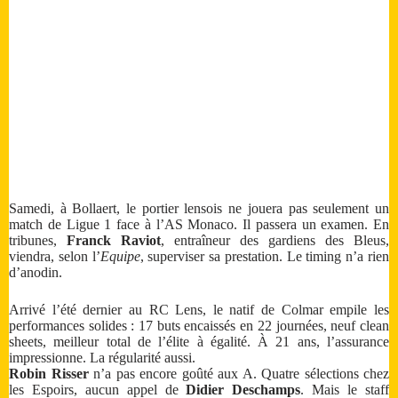
Samedi, à Bollaert, le portier lensois ne jouera pas seulement un
match de Ligue 1 face à l’AS Monaco. Il passera un examen. En
tribunes,
Franck Raviot
, entraîneur des gardiens des Bleus,
viendra, selon l’
Equipe
, superviser sa prestation. Le timing n’a rien
d’anodin.
Arrivé l’été dernier au RC Lens, le natif de Colmar empile les
performances solides : 17 buts encaissés en 22 journées, neuf clean
sheets, meilleur total de l’élite à égalité. À 21 ans, l’assurance
impressionne. La régularité aussi.
Robin Risser
n’a pas encore goûté aux A. Quatre sélections chez
les Espoirs, aucun appel de
Didier Deschamps
. Mais le staff