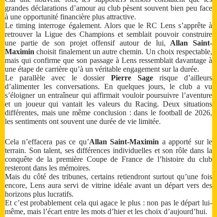
grandes déclarations d’amour au club pèsent souvent bien peu face
à une opportunité financière plus attractive.
Le timing interroge également. Alors que le RC Lens s’apprête à
retrouver la Ligue des Champions et semblait pouvoir construire
une partie de son projet offensif autour de lui,
Allan Saint-
Maximin
choisit finalement un autre chemin. Un choix respectable,
mais qui confirme que son passage à Lens ressemblait davantage à
une étape de carrière qu’à un véritable engagement sur la durée.
Le parallèle avec le dossier
Pierre Sage
risque d’ailleurs
d’alimenter les conversations. En quelques jours, le club a vu
s’éloigner un entraîneur qui affirmait vouloir poursuivre l’aventure
et un joueur qui vantait les valeurs du Racing. Deux situations
différentes, mais une même conclusion : dans le football de 2026,
les sentiments ont souvent une durée de vie limitée.
Cela n’effacera pas ce qu’
Allan Saint-Maximin
a apporté sur le
terrain. Son talent, ses différences individuelles et son rôle dans la
conquête de la première Coupe de France de l’histoire du club
resteront dans les mémoires.
Mais du côté des tribunes, certains retiendront surtout qu’une fois
encore, Lens aura servi de vitrine idéale avant un départ vers des
horizons plus lucratifs.
Et c’est probablement cela qui agace le plus : non pas le départ lui-
même, mais l’écart entre les mots d’hier et les choix d’aujourd’hui.