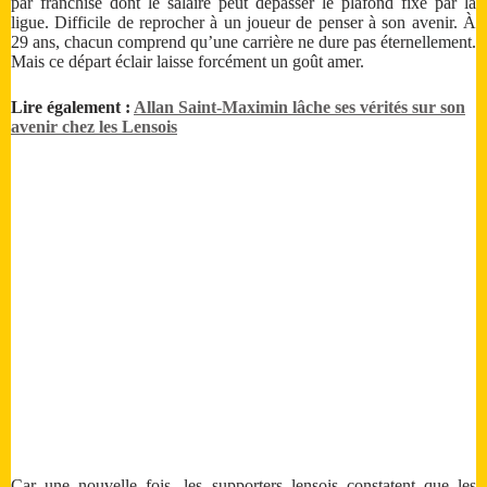
par franchise dont le salaire peut dépasser le plafond fixé par la
ligue. Difficile de reprocher à un joueur de penser à son avenir. À
29 ans, chacun comprend qu’une carrière ne dure pas éternellement.
Mais ce départ éclair laisse forcément un goût amer.
Lire également :
Allan Saint-Maximin lâche ses vérités sur son
avenir chez les Lensois
Car une nouvelle fois, les supporters lensois constatent que les