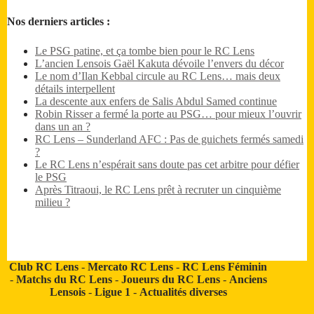
Nos derniers articles :
Le PSG patine, et ça tombe bien pour le RC Lens
L’ancien Lensois Gaël Kakuta dévoile l’envers du décor
Le nom d’Ilan Kebbal circule au RC Lens… mais deux
détails interpellent
La descente aux enfers de Salis Abdul Samed continue
Robin Risser a fermé la porte au PSG… pour mieux l’ouvrir
dans un an ?
RC Lens – Sunderland AFC : Pas de guichets fermés samedi
?
Le RC Lens n’espérait sans doute pas cet arbitre pour défier
le PSG
Après Titraoui, le RC Lens prêt à recruter un cinquième
milieu ?
Club RC Lens
-
Mercato RC Lens
-
RC Lens Féminin
-
Matchs du RC Lens
-
Joueurs du RC Lens
-
Anciens
Lensois
-
Ligue 1
-
Actualités diverses