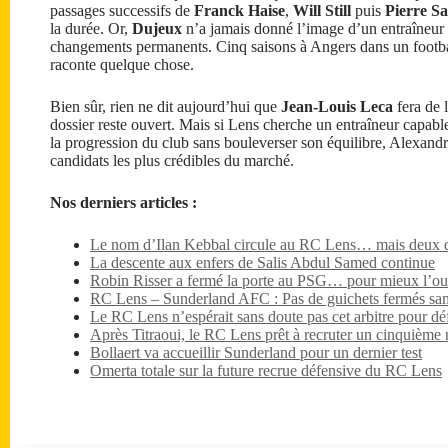
passages successifs de
Franck Haise
,
Will Still
puis
Pierre S
la durée. Or,
Dujeux
n’a jamais donné l’image d’un entraîneur a
changements permanents. Cinq saisons à Angers dans un football
raconte quelque chose.
Bien sûr, rien ne dit aujourd’hui que
Jean-Louis Leca
fera de l
dossier reste ouvert. Mais si Lens cherche un entraîneur capabl
la progression du club sans bouleverser son équilibre, Alexandr
candidats les plus crédibles du marché.
Nos derniers articles :
Le nom d’Ilan Kebbal circule au RC Lens… mais deux dét
La descente aux enfers de Salis Abdul Samed continue
Robin Risser a fermé la porte au PSG… pour mieux l’ouv
RC Lens – Sunderland AFC : Pas de guichets fermés sa
Le RC Lens n’espérait sans doute pas cet arbitre pour dé
Après Titraoui, le RC Lens prêt à recruter un cinquième 
Bollaert va accueillir Sunderland pour un dernier test
Omerta totale sur la future recrue défensive du RC Lens