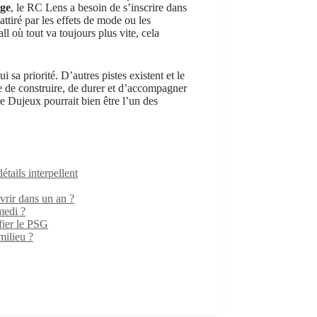
age
, le RC Lens a besoin de s’inscrire dans
ttiré par les effets de mode ou les
 où tout va toujours plus vite, cela
ui sa priorité. D’autres pistes existent et le
e de construire, de durer et d’accompagner
e Dujeux pourrait bien être l’un des
ails interpellent
rir dans un an ?
medi ?
fier le PSG
milieu ?