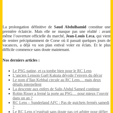
La prolongation définitive de
Saud Abdulhamid
constitue une
première éclaircie. Mais elle ne masque pas une réalité : avant
même l’ouverture officielle du marché,
Jean-Louis Leca
, qui vient
de rentrer précipitamment de Corse où il passait quelques jours de
vacances, a déjà vu son plan estival voler en éclats. Et le plus
difficile commence sans doute maintenant.
Nos derniers articles :
Le PSG patine, et ça tombe bien pour le RC Lens
L’ancien Lensois Gaël Kakuta dévoile l’envers du décor
Le nom d’Ilan Kebbal circule au RC Lens… mais deux
détails interpellent
La descente aux enfers de Salis Abdul Samed continue
Robin Risser a fermé la porte au PSG… pour mieux l’ouvrir
dans un an ?
RC Lens – Sunderland AFC : Pas de guichets fermés samedi
?
Le RC Lens n’espérait sans doute pas cet arbitre pour défier