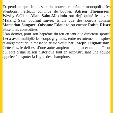
Et pendant que le dossier du nouvel entraîneur monopolise les
attentions, l’effectif continue de bouger.
Adrien Thomasson
,
Wesley Saïd
et
Allan Saint-Maximin
ont déjà quitté le navire.
Malang Sarr
pourrait suivre, tandis que des joueurs comme
Mamadou Sangaré
,
Odsonne Édouard
ou encore
Robin Risser
attisent les convoitises.
L’an dernier, pour son baptême du feu en tant que directeur sportif,
Leca
avait multiplié les coups gagnants, entre recrutements inspirés
et allègement de la masse salariale voulu par
Joseph Oughourlian
.
Cette fois, le défi est d’une autre ampleur : remplacer un entraîneur
qui sort d’une saison historique tout en reconstruisant une équipe
appelée à disputer la Ligue des champions.