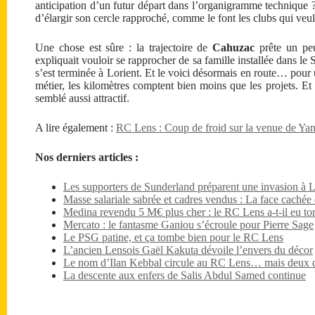
anticipation d’un futur départ dans l’organigramme technique 
d’élargir son cercle rapproché, comme le font les clubs qui veu
Une chose est sûre : la trajectoire de
Cahuzac
prête un peu 
expliquait vouloir se rapprocher de sa famille installée dans le 
s’est terminée à Lorient. Et le voici désormais en route… pour
métier, les kilomètres comptent bien moins que les projets. E
semblé aussi attractif.
A lire également :
RC Lens : Coup de froid sur la venue de Ya
Nos derniers articles :
Les supporters de Sunderland préparent une invasion à 
Masse salariale sabrée et cadres vendus : La face caché
Medina revendu 5 M€ plus cher : le RC Lens a-t-il eu tor
Mercato : le fantasme Ganiou s’écroule pour Pierre Sage
Le PSG patine, et ça tombe bien pour le RC Lens
L’ancien Lensois Gaël Kakuta dévoile l’envers du décor
Le nom d’Ilan Kebbal circule au RC Lens… mais deux dét
La descente aux enfers de Salis Abdul Samed continue