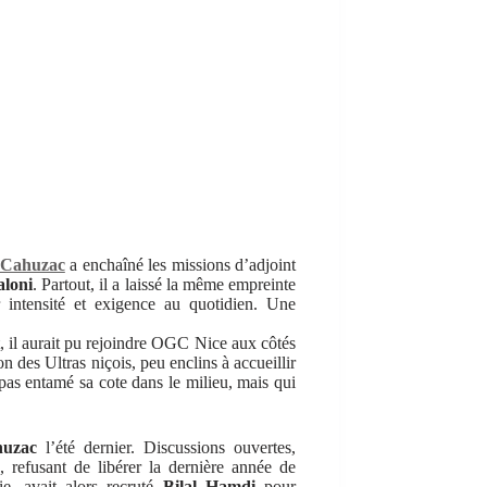
Cahuzac
a enchaîné les missions d’adjoint
aloni
. Partout, il a laissé la même empreinte
er intensité et exigence au quotidien. Une
t, il aurait pu rejoindre OGC Nice aux côtés
on des Ultras niçois, peu enclins à accueillir
pas entamé sa cote dans le milieu, mais qui
uzac
l’été dernier. Discussions ouvertes,
 refusant de libérer la dernière année de
ie, avait alors recruté
Bilal Hamdi
pour