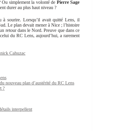
? Ou simplement la volonté de
Pierre Sage
lent durer au plus haut niveau ?
à sourire. Lorsqu’il avait quitté Lens, il
Sud. Le plan devait mener à Nice ; l’histoire
 un retour dans le Nord. Preuve que dans ce
t celui du RC Lens, aujourd’hui, a rarement
nnick Cahuzac
Lens
e du nouveau plan d’austérité du RC Lens
t ?
ails interpellent