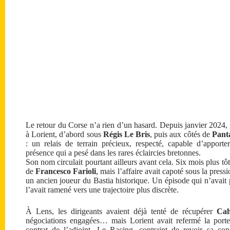
Le retour du Corse n’a rien d’un hasard. Depuis janvier 2024,
à Lorient, d’abord sous
Régis Le Bris
, puis aux côtés de
Pant
: un relais de terrain précieux, respecté, capable d’apport
présence qui a pesé dans les rares éclaircies bretonnes.
Son nom circulait pourtant ailleurs avant cela. Six mois plus tô
de
Francesco Farioli
, mais l’affaire avait capoté sous la pressi
un ancien joueur du Bastia historique. Un épisode qui n’avait 
l’avait ramené vers une trajectoire plus discrète.
À Lens, les dirigeants avaient déjà tenté de récupérer
Cah
négociations engagées… mais Lorient avait refermé la porte,
contrat de l’adjoint. Le Racing, contraint de revoir sa cop