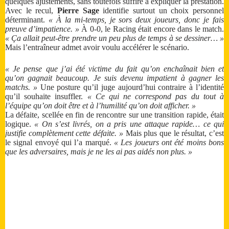
quelques ajustements, sans toutefois suffire à expliquer la prestation.
Avec le recul,
Pierre Sage
identifie surtout un choix personnel
déterminant.
« À la mi-temps, je sors deux joueurs, donc je fais
preuve d’impatience. »
À 0-0, le Racing était encore dans le match.
« Ça allait peut-être prendre un peu plus de temps à se dessiner… »
Mais l’entraîneur admet avoir voulu accélérer le scénario.
« Je pense que j’ai été victime du fait qu’on enchaînait bien et
qu’on gagnait beaucoup. Je suis devenu impatient à gagner les
matchs. »
Une posture qu’il juge aujourd’hui contraire à l’identité
qu’il souhaite insuffler.
« Ce qui ne correspond pas du tout à
l’équipe qu’on doit être et à l’humilité qu’on doit afficher. »
La défaite, scellée en fin de rencontre sur une transition rapide, était
logique.
« On s’est livrés, on a pris une attaque rapide… ce qui
justifie complètement cette défaite. »
Mais plus que le résultat, c’est
le signal envoyé qui l’a marqué.
« Les joueurs ont été moins bons
que les adversaires, mais je ne les ai pas aidés non plus. »