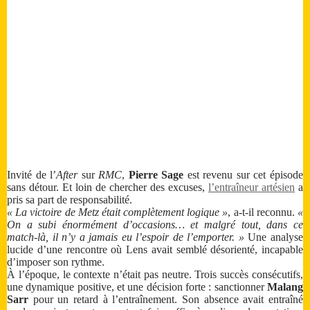
Invité de l’
After
sur
RMC
,
Pierre Sage
est revenu sur cet épisode
sans détour. Et loin de chercher des excuses,
l’entraîneur artésien
a
pris sa part de responsabilité.
« La victoire de Metz était complètement logique »
, a-t-il reconnu.
«
On a subi énormément d’occasions… et malgré tout, dans ce
match-là, il n’y a jamais eu l’espoir de l’emporter. »
Une analyse
lucide d’une rencontre où Lens avait semblé désorienté, incapable
d’imposer son rythme.
À l’époque, le contexte n’était pas neutre. Trois succès consécutifs,
une dynamique positive, et une décision forte : sanctionner
Malang
Sarr
pour un retard à l’entraînement. Son absence avait entraîné