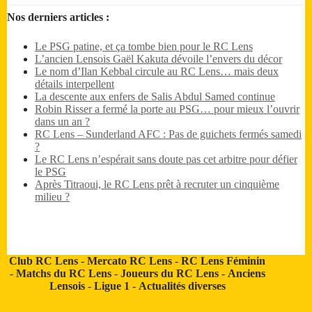
Nos derniers articles :
Le PSG patine, et ça tombe bien pour le RC Lens
L’ancien Lensois Gaël Kakuta dévoile l’envers du décor
Le nom d’Ilan Kebbal circule au RC Lens… mais deux
détails interpellent
La descente aux enfers de Salis Abdul Samed continue
Robin Risser a fermé la porte au PSG… pour mieux l’ouvrir
dans un an ?
RC Lens – Sunderland AFC : Pas de guichets fermés samedi
?
Le RC Lens n’espérait sans doute pas cet arbitre pour défier
le PSG
Après Titraoui, le RC Lens prêt à recruter un cinquième
milieu ?
Club RC Lens
-
Mercato RC Lens
-
RC Lens Féminin
-
Matchs du RC Lens
-
Joueurs du RC Lens
-
Anciens
Lensois
-
Ligue 1
-
Actualités diverses