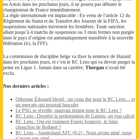
en Artois dans les prochains jours, il ne pourra pas débuter le
championnat de France immédiatement.
La règle internationale est implacable : En vertu de l’article 12 du
Règlement du Statut et du Transfert des Joueurs de la FIFA, les
suspensions nationales traversent les frontières. Toute sanction
allant jusqu’à 4 matchs de suspension ou 3 mois fermes non purgée
dans le pays d’origine est automatiquement transférée à la nouvelle
fédération (ici, la FFF).
La commission de discipline belge va fixer la sentence de Hazard
dans les prochains jours, et c’est le RC Lens qui va devoir purger la
peine en Ligue 1. Jamais dans sa carrière,
Thorgan
n’avait été
exclu.
Nos derniers articles :
Odsonne Édouard blessé : un coup dur pour le RC Lens… et
un mercato qui pourrait basculer
Le PSG se réveille, mauvais timing pour le RC Lens ?
RC Lens : Derrière la prolongation de Ganiou, un vrai calcul
RC Lens : Qui est vraiment Franjo Ivanovic, le futur
chouchou de Bollaert ?
RC Lens – Sunderland AFC (0-2) : Nous avons aimé, nous
n’avons pas aimé