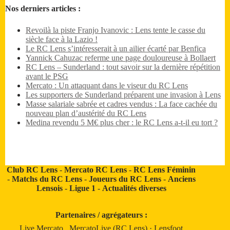
Nos derniers articles :
Revoilà la piste Franjo Ivanovic : Lens tente le casse du
siècle face à la Lazio !
Le RC Lens s’intéresserait à un ailier écarté par Benfica
Yannick Cahuzac referme une page douloureuse à Bollaert
RC Lens – Sunderland : tout savoir sur la dernière répétition
avant le PSG
Mercato : Un attaquant dans le viseur du RC Lens
Les supporters de Sunderland préparent une invasion à Lens
Masse salariale sabrée et cadres vendus : La face cachée du
nouveau plan d’austérité du RC Lens
Medina revendu 5 M€ plus cher : le RC Lens a-t-il eu tort ?
Club RC Lens
-
Mercato RC Lens
-
RC Lens Féminin
-
Matchs du RC Lens
-
Joueurs du RC Lens
-
Anciens
Lensois
-
Ligue 1
-
Actualités diverses
Partenaires / agrégateurs :
Live Mercato
.
MercatoLive (RC Lens)
·
Lensfoot