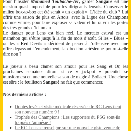
Pour l’insider
Mohamed Toubache‑Ter
, garder
Sangaré
est une
mission quasi impossible pour les dirigeants lensois. Conserver le
milieu box-to-box cet été serait « un exploit ». L’idée du club ? Lui
offrir une saison de plus en Artois, avec la Ligue des Champions
comme vitrine, pour faire exploser sa valeur et lui ouvrir les portes
des très grands d’ici un an.
Le danger pour Lens est bien réel. Le mercato estival est un
marathon qui s’étire jusqu’à la fin du mois d’août. Si les « Blues »
ou les « Red Devils » décident de passer à l’offensive avec une
offre dépassant l’entendement, la direction artésienne pourra-t-elle
dire non ?
Le joueur a beau clamer son amour pour les Sang et Or, les
prochaines semaines diront si ce « jackpot » potentiel se
transformera en une nouvelle saison de magie à Bollaert. Une chose
est sûre : le feuilleton
Sangaré
ne fait que commencer.
Nos derniers articles :
Doutes levés et visite médicale réservée : le RC Lens tient
son nouveau numéro 9 !
Trophée des Champions : Les supporters du PSG sont-ils
frappés d’amnésie ?
Le RC Lens se renseigne sur une nouvelle piste venue de