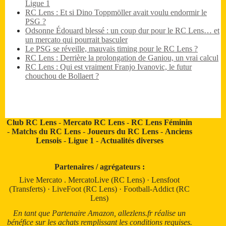
Ligue 1
RC Lens : Et si Dino Toppmöller avait voulu endormir le
PSG ?
Odsonne Édouard blessé : un coup dur pour le RC Lens… et
un mercato qui pourrait basculer
Le PSG se réveille, mauvais timing pour le RC Lens ?
RC Lens : Derrière la prolongation de Ganiou, un vrai calcul
RC Lens : Qui est vraiment Franjo Ivanovic, le futur
chouchou de Bollaert ?
Club RC Lens
-
Mercato RC Lens
-
RC Lens Féminin
-
Matchs du RC Lens
-
Joueurs du RC Lens
-
Anciens
Lensois
-
Ligue 1
-
Actualités diverses
Partenaires / agrégateurs :
Live Mercato
.
MercatoLive (RC Lens)
·
Lensfoot
(Transferts)
·
LiveFoot (RC Lens)
·
Football-Addict (RC
Lens)
En tant que Partenaire Amazon, allezlens.fr réalise un
bénéfice sur les achats remplissant les conditions requises.