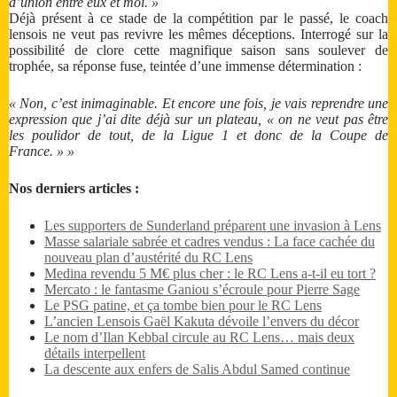
d’union entre eux et moi. »
Déjà présent à ce stade de la compétition par le passé, le coach
lensois ne veut pas revivre les mêmes déceptions. Interrogé sur la
possibilité de clore cette magnifique saison sans soulever de
trophée, sa réponse fuse, teintée d’une immense détermination :
« Non, c’est inimaginable. Et encore une fois, je vais reprendre une
expression que j’ai dite déjà sur un plateau, « on ne veut pas être
les poulidor de tout, de la Ligue 1 et donc de la Coupe de
France. » »
Nos derniers articles :
Les supporters de Sunderland préparent une invasion à Lens
Masse salariale sabrée et cadres vendus : La face cachée du
nouveau plan d’austérité du RC Lens
Medina revendu 5 M€ plus cher : le RC Lens a-t-il eu tort ?
Mercato : le fantasme Ganiou s’écroule pour Pierre Sage
Le PSG patine, et ça tombe bien pour le RC Lens
L’ancien Lensois Gaël Kakuta dévoile l’envers du décor
Le nom d’Ilan Kebbal circule au RC Lens… mais deux
détails interpellent
La descente aux enfers de Salis Abdul Samed continue