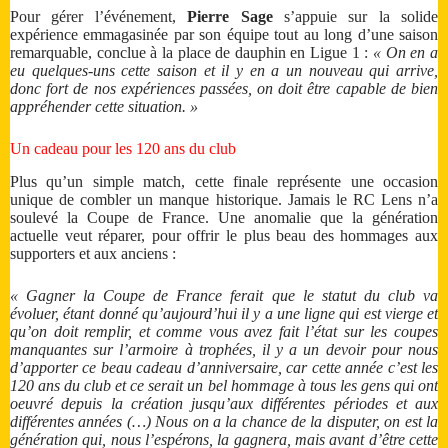
Pour gérer l’événement,
Pierre Sage
s’appuie sur la solide
expérience emmagasinée par son équipe tout au long d’une saison
remarquable, conclue à la place de dauphin en Ligue 1 :
« On en a
eu quelques-uns cette saison et il y en a un nouveau qui arrive,
donc fort de nos expériences passées, on doit être capable de bien
appréhender cette situation. »
Un cadeau pour les 120 ans du club
Plus qu’un simple match, cette finale représente une occasion
unique de combler un manque historique. Jamais le RC Lens n’a
soulevé la Coupe de France. Une anomalie que la génération
actuelle veut réparer, pour offrir le plus beau des hommages aux
supporters et aux anciens :
« Gagner la Coupe de France ferait que le statut du club va
évoluer, étant donné qu’aujourd’hui il y a une ligne qui est vierge et
qu’on doit remplir, et comme vous avez fait l’état sur les coupes
manquantes sur l’armoire à trophées, il y a un devoir pour nous
d’apporter ce beau cadeau d’anniversaire, car cette année c’est les
120 ans du club et ce serait un bel hommage à tous les gens qui ont
oeuvré depuis la création jusqu’aux différentes périodes et aux
différentes années (…) Nous on a la chance de la disputer, on est la
génération qui, nous l’espérons, la gagnera, mais avant d’être cette