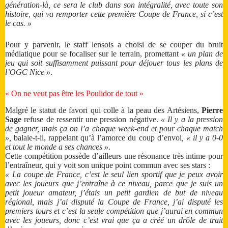
génération-là, ce sera le club dans son intégralité, avec toute son
histoire, qui va remporter cette première Coupe de France, si c’est
le cas. »
Pour y parvenir, le staff lensois a choisi de se couper du bruit
médiatique pour se focaliser sur le terrain, promettant
« un plan de
jeu qui soit suffisamment puissant pour déjouer tous les plans de
l’OGC Nice »
.
« On ne veut pas être les Poulidor de tout »
Malgré le statut de favori qui colle à la peau des Artésiens,
Pierre
Sage
refuse de ressentir une pression négative.
« Il y a la pression
de gagner, mais ça on l’a chaque week-end et pour chaque match
»,
balaie-t-il, rappelant qu’à l’amorce du coup d’envoi
, « il y a 0-0
et tout le monde a ses chances »
.
Cette compétition possède d’ailleurs une résonance très intime pour
l’entraîneur, qui y voit son unique point commun avec ses stars :
« La coupe de France, c’est le seul lien sportif que je peux avoir
avec les joueurs que j’entraîne à ce niveau, parce que je suis un
petit joueur amateur, j’étais un petit gardien de but de niveau
régional, mais j’ai disputé la Coupe de France, j’ai disputé les
premiers tours et c’est la seule compétition que j’aurai en commun
avec les joueurs, donc c’est vrai que ça a créé un drôle de trait