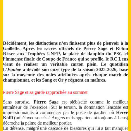
Décidément, les distinctions n’en finissent plus de pleuvoir à la
Gaillette. Après les sacres officiels de Pierre Sage et Robin
Risser aux Trophées UNFP, la place de dauphin du PSG et
l’immense finale de Coupe de France qui se profile, le RC Lens
vient de réaliser un véritable carton plein. Le quotidien
L’
Équipe
a dévoilé son onze type de la saison 2025-2026, basé
sur la moyenne des notes attribuées après chaque match de
championnat, et les Sang et Or y règnent en maîtres.
Pierre Sage et sa garde rapprochée au sommet
Sans surprise,
Pierre Sage
est plébiscité comme le meilleur
entraîneur de l’exercice. Sur le terrain, la domination lensoise est
impressionnante, à commencer par le poste de gardien où
Hervé
Koffi
(prêté avec succès à Angers mais appartenant toujours à Lens)
décroche la palme de meilleur portier.
En défense, malgré une cascade de blessures qui lui a fait manquer