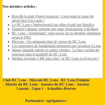
Nos derniers articles :
Revoilà la piste Franjo Ivanovic : Lens tente le casse du
siècle face à la Lazio !
Le RC Lens s’intéresserait à un ailier écarté par Benfica
Yannick Cahuzac referme une page douloureuse à Bollaert
RC Lens – Sunderland : tout savoir sur la dernière répétition
avant le PSG
Mercato : Un attaquant dans le viseur du RC Lens
Les supporters de Sunderland préparent une invasion à Lens
Masse salariale sabrée et cadres vendus : La face cachée du
nouveau plan d’austérité du RC Lens
Medina revendu 5 M€ plus cher : le RC Lens a-t-il eu tort ?
Club RC Lens
-
Mercato RC Lens
-
RC Lens Féminin
-
Matchs du RC Lens
-
Joueurs du RC Lens
-
Anciens
Lensois
-
Ligue 1
-
Actualités diverses
Partenaires / agrégateurs :