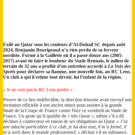
Exilé au Qatar sous les couleurs d’Al-Duhail SC depuis août
2024, Benjamin Bourigeaud n’a rien perdu de sa ferveur
nordiste. Formé à la Gaillette où il a passé douze ans (2005-
2017) avant de faire le bonheur du Stade Rennais, le milieu de
terrain de 32 ans a profité d’un entretien accordé à
La Voix des
Sports
pour déclarer sa flamme, une nouvelle fois, au RC Lens.
Un club à qui il estime tout devoir, lui l’enfant de la région.
« Je ne vois pas le RC Lens perdre »
Preuve de ce lien indéfectible, la direction lensoise avait envoyé une
invitation officielle à son ancien minot pour assister à la grande
finale de la Coupe de France contre Nice ce vendredi au Stade de
France. Un geste qu’il qualifie de « très classe », même s’il a dû
décliner à contrecœur en raison de ses obligations au Qatar.
« J’ai
une attache particulière à ce club, je lui dois tout, il m’a formé, il
m’a sorti dans le monde professionnel. »
déclare t-il en substance.