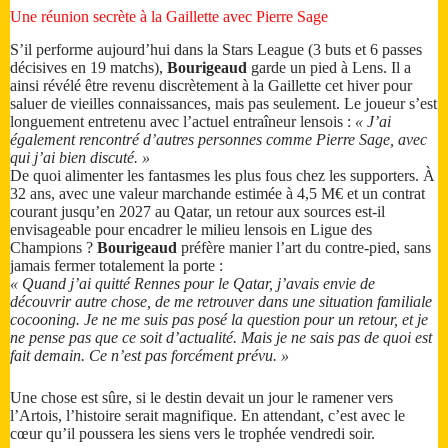
Une réunion secrète à la Gaillette avec Pierre Sage
S’il performe aujourd’hui dans la Stars League (3 buts et 6 passes
décisives en 19 matchs),
Bourigeaud
garde un pied à Lens. Il a
ainsi révélé être revenu discrètement à la Gaillette cet hiver pour
saluer de vieilles connaissances, mais pas seulement. Le joueur s’est
longuement entretenu avec l’actuel entraîneur lensois :
« J’ai
également rencontré d’autres personnes comme Pierre Sage, avec
qui j’ai bien discuté. »
De quoi alimenter les fantasmes les plus fous chez les supporters. À
32 ans, avec une valeur marchande estimée à 4,5 M€ et un contrat
courant jusqu’en 2027 au Qatar, un retour aux sources est-il
envisageable pour encadrer le milieu lensois en Ligue des
Champions ?
Bourigeaud
préfère manier l’art du contre-pied, sans
jamais fermer totalement la porte :
« Quand j’ai quitté Rennes pour le Qatar, j’avais envie de
découvrir autre chose, de me retrouver dans une situation familiale
cocooning. Je ne me suis pas posé la question pour un retour, et je
ne pense pas que ce soit d’actualité. Mais je ne sais pas de quoi est
fait demain. Ce n’est pas forcément prévu. »
Une chose est sûre, si le destin devait un jour le ramener vers
l’Artois, l’histoire serait magnifique. En attendant, c’est avec le
cœur qu’il poussera les siens vers le trophée vendredi soir.