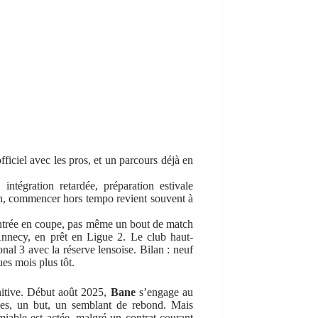
fficiel avec les pros, et un parcours déjà en
 intégration retardée, préparation estivale
ion, commencer hors tempo revient souvent à
entrée en coupe, pas même un bout de match
Annecy, en prêt en Ligue 2. Le club haut-
nal 3 avec la réserve lensoise. Bilan : neuf
es mois plus tôt.
initive. Début août 2025,
Bane
s’engage au
ches, un but, un semblant de rebond. Mais
amiable est actée, malgré un contrat courant