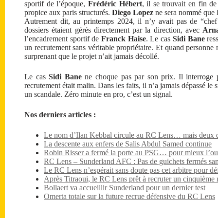
sportif de l’époque,
Frédéric Hébert
, il se trouvait en fin 
propice aux paris structurés.
Diego Lopez
ne sera nommé que le
Autrement dit, au printemps 2024, il n’y avait pas de “chef 
dossiers étaient gérés directement par la direction, avec
Arna
l’encadrement sportif de
Franck Haise
. Le cas
Sidi Bane
ress
un recrutement sans véritable propriétaire. Et quand personne ne
surprenant que le projet n’ait jamais décollé.
Le cas
Sidi Bane
ne choque pas par son prix. Il interroge pa
recrutement était malin. Dans les faits, il n’a jamais dépassé le
un scandale. Zéro minute en pro, c’est un signal.
Nos derniers articles :
Le nom d’Ilan Kebbal circule au RC Lens… mais deux dét
La descente aux enfers de Salis Abdul Samed continue
Robin Risser a fermé la porte au PSG… pour mieux l’ouv
RC Lens – Sunderland AFC : Pas de guichets fermés sa
Le RC Lens n’espérait sans doute pas cet arbitre pour dé
Après Titraoui, le RC Lens prêt à recruter un cinquième 
Bollaert va accueillir Sunderland pour un dernier test
Omerta totale sur la future recrue défensive du RC Lens