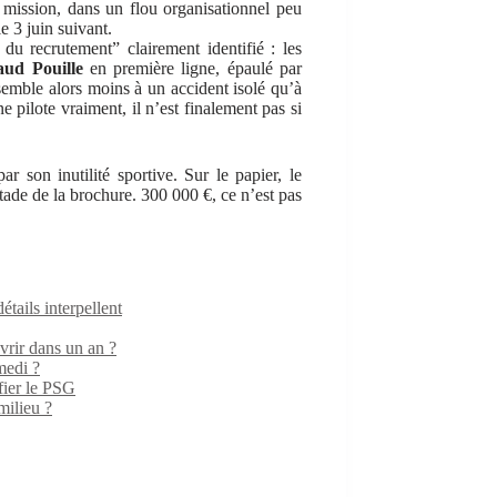
de mission, dans un flou organisationnel peu
 3 juin suivant.
du recrutement” clairement identifié : les
ud Pouille
en première ligne, épaulé par
emble alors moins à un accident isolé qu’à
 pilote vraiment, il n’est finalement pas si
r son inutilité sportive. Sur le papier, le
 stade de la brochure. 300 000 €, ce n’est pas
ails interpellent
rir dans un an ?
medi ?
fier le PSG
milieu ?