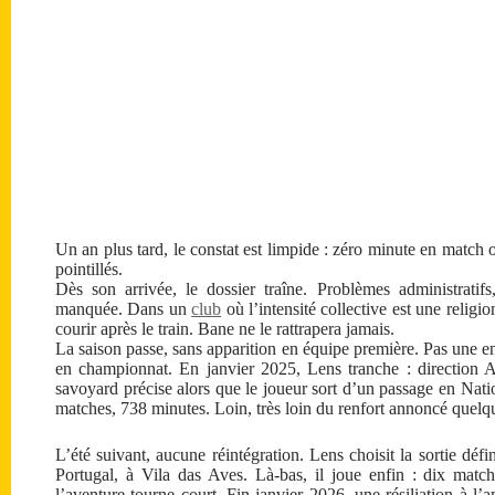
Un an plus tard, le constat est limpide : zéro minute en match o
pointillés.
Dès son arrivée, le dossier traîne. Problèmes administratifs,
manquée. Dans un
club
où l’intensité collective est une relig
courir après le train. Bane ne le rattrapera jamais.
La saison passe, sans apparition en équipe première. Pas une 
en championnat. En janvier 2025, Lens tranche : direction 
savoyard précise alors que le joueur sort d’un passage en Natio
matches, 738 minutes. Loin, très loin du renfort annoncé quelqu
L’été suivant, aucune réintégration. Lens choisit la sortie déf
Portugal, à Vila das Aves. Là-bas, il joue enfin : dix mat
l’aventure tourne court. Fin janvier 2026, une résiliation à l’