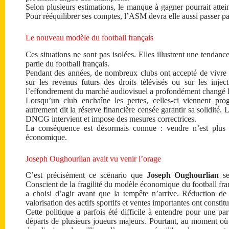
Selon plusieurs estimations, le manque à gagner pourrait attei
Pour rééquilibrer ses comptes, l’ASM devra elle aussi passer pa
Le nouveau modèle du football français
Ces situations ne sont pas isolées. Elles illustrent une tenda
partie du football français.
Pendant des années, de nombreux clubs ont accepté de vivre a
sur les revenus futurs des droits télévisés ou sur les injec
l’effondrement du marché audiovisuel a profondément changé le
Lorsqu’un club enchaîne les pertes, celles-ci viennent pro
autrement dit la réserve financière censée garantir sa solidité. 
DNCG intervient et impose des mesures correctrices.
La conséquence est désormais connue : vendre n’est plus u
économique.
Joseph Oughourlian avait vu venir l’orage
C’est précisément ce scénario que
Joseph Oughourlian
se
Conscient de la fragilité du modèle économique du football fran
a choisi d’agir avant que la tempête n’arrive. Réduction de 
valorisation des actifs sportifs et ventes importantes ont constitué
Cette politique a parfois été difficile à entendre pour une pa
départs de plusieurs joueurs majeurs. Pourtant, au moment où