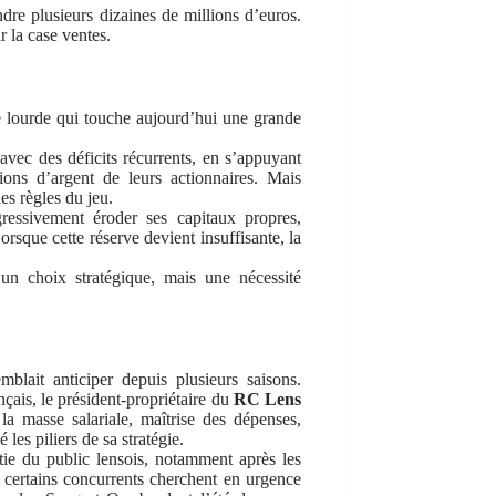
ndre plusieurs dizaines de millions d’euros.
r la case ventes.
nce lourde qui touche aujourd’hui une grande
vec des déficits récurrents, en s’appuyant
tions d’argent de leurs actionnaires. Mais
s règles du jeu.
gressivement éroder ses capitaux propres,
Lorsque cette réserve devient insuffisante, la
n choix stratégique, mais une nécessité
mblait anticiper depuis plusieurs saisons.
çais, le président-propriétaire du
RC Lens
la masse salariale, maîtrise des dépenses,
 les piliers de sa stratégie.
rtie du public lensois, notamment après les
 certains concurrents cherchent en urgence