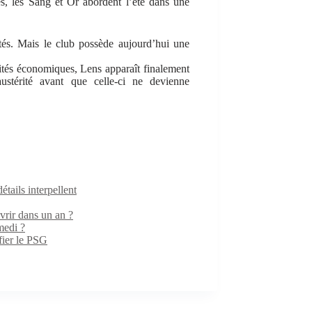
es, les Sang et Or abordent l’été dans une
tés. Mais le club possède aujourd’hui une
alités économiques, Lens apparaît finalement
stérité avant que celle-ci ne devienne
ails interpellent
rir dans un an ?
medi ?
fier le PSG