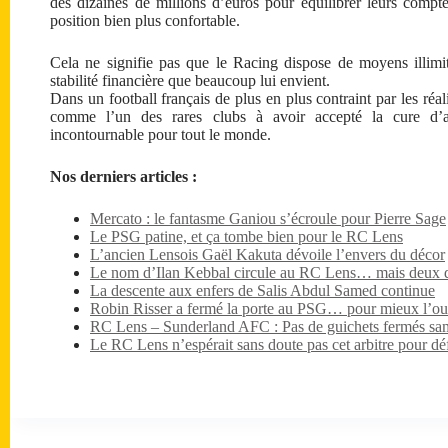
des dizaines de millions d’euros pour équilibrer leurs compt
position bien plus confortable.
Cela ne signifie pas que le Racing dispose de moyens illimi
stabilité financière que beaucoup lui envient.
Dans un football français de plus en plus contraint par les ré
comme l’un des rares clubs à avoir accepté la cure d’au
incontournable pour tout le monde.
Nos derniers articles :
Mercato : le fantasme Ganiou s’écroule pour Pierre Sage
Le PSG patine, et ça tombe bien pour le RC Lens
L’ancien Lensois Gaël Kakuta dévoile l’envers du décor
Le nom d’Ilan Kebbal circule au RC Lens… mais deux dét
La descente aux enfers de Salis Abdul Samed continue
Robin Risser a fermé la porte au PSG… pour mieux l’ouv
RC Lens – Sunderland AFC : Pas de guichets fermés sa
Le RC Lens n’espérait sans doute pas cet arbitre pour dé