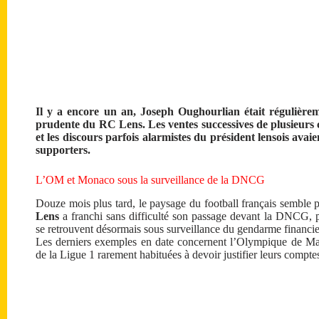
Il y a encore un an, Joseph Oughourlian était régulièrem
prudente du RC Lens. Les ventes successives de plusieurs c
et les discours parfois alarmistes du président lensois ava
supporters.
L’OM et Monaco sous la surveillance de la DNCG
Douze mois plus tard, le paysage du football français semble p
Lens
a franchi sans difficulté son passage devant la DNCG, p
se retrouvent désormais sous surveillance du gendarme financier
Les derniers exemples en date concernent l’Olympique de Mar
de la Ligue 1 rarement habituées à devoir justifier leurs compte