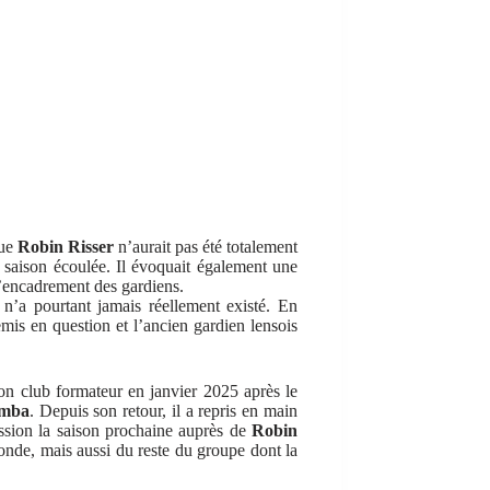
que
Robin Risser
n’aurait pas été totalement
la saison écoulée. Il évoquait également une
l’encadrement des gardiens.
 n’a pourtant jamais réellement existé. En
emis en question et l’ancien gardien lensois
son club formateur en janvier 2025 après le
amba
. Depuis son retour, il a repris en main
mission la saison prochaine auprès de
Robin
onde, mais aussi du reste du groupe dont la