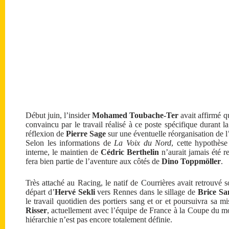
Début juin, l’insider
Mohamed Toubache-Ter
avait affirmé 
convaincu par le travail réalisé à ce poste spécifique durant 
réflexion de
Pierre Sage
sur une éventuelle réorganisation de 
Selon les informations de
La Voix du Nord
, cette hypothèse
interne, le maintien de
Cédric Berthelin
n’aurait jamais été r
fera bien partie de l’aventure aux côtés de
Dino Toppmöller
.
Très attaché au Racing, le natif de Courrières avait retrouvé 
départ d’
Hervé Sekli
vers Rennes dans le sillage de
Brice S
le travail quotidien des portiers sang et or et poursuivra sa 
Risser
, actuellement avec l’équipe de France à la Coupe du m
hiérarchie n’est pas encore totalement définie.