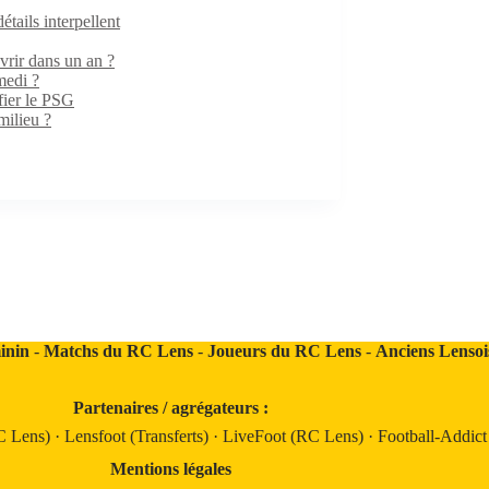
ails interpellent
rir dans un an ?
medi ?
fier le PSG
milieu ?
inin
-
Matchs du RC Lens
-
Joueurs du RC Lens
-
Anciens Lensoi
Partenaires / agrégateurs :
C Lens)
·
Lensfoot (Transferts)
·
LiveFoot (RC Lens)
·
Football-Addic
Mentions légales