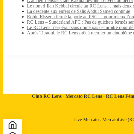
L’ancien Lensois Gaël Kakuta dévoile l’envers du décor
Le nom d’Ilan Kebbal circule au RC Lens… mais deux dét
La descente aux enfers de Salis Abdul Samed continue
Robin Risser a fermé la porte au PSG… pour mieux l’ouv
RC Lens – Sunderland AFC : Pas de guichets fermés sa
Le RC Lens n’espérait sans doute pas cet arbitre pour dé
Après Titraoui, le RC Lens prêt à recruter un cinquième 
Club RC Lens
-
Mercato RC Lens
-
RC Lens Fém
Live Mercato
.
MercatoLive (R