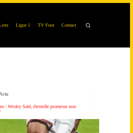
Lens
Ligue 1
TV Foot
Contact
Actu
s : Wesley Saïd, éternelle promesse non
?