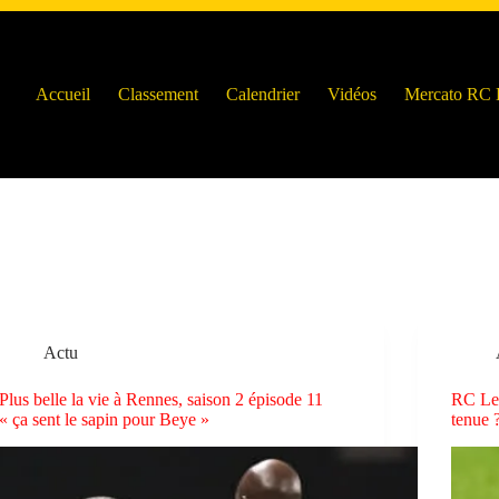
Accueil
Classement
Calendrier
Vidéos
Mercato RC 
Actu
Plus belle la vie à Rennes, saison 2 épisode 11
RC Len
« ça sent le sapin pour Beye »
tenue 