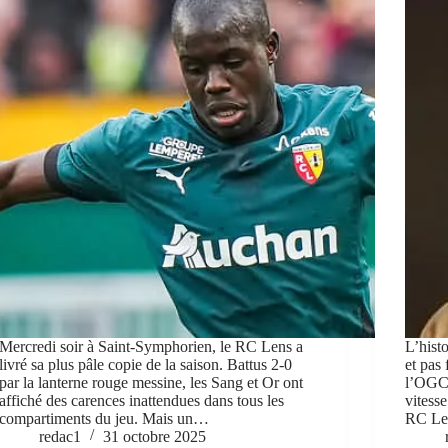
Mercredi soir à Saint-Symphorien, le RC Lens a
L’hist
livré sa plus pâle copie de la saison. Battus 2-0
et pas
par la lanterne rouge messine, les Sang et Or ont
l’OGC 
affiché des carences inattendues dans tous les
vitess
compartiments du jeu. Mais un…
RC Len
redac1
31 octobre 2025