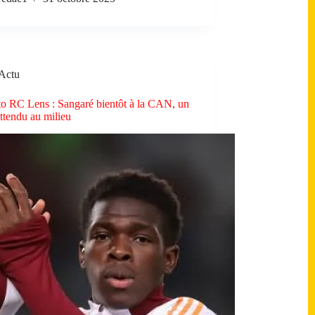
Actu
o RC Lens : Sangaré bientôt à la CAN, un
attendu au milieu