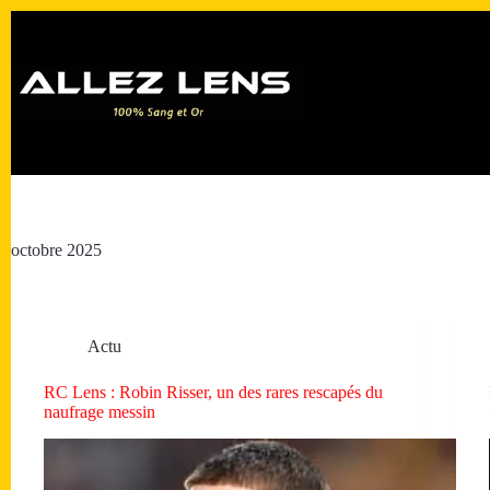
Passer
au
contenu
octobre 2025
Actu
RC Lens : Robin Risser, un des rares rescapés du
naufrage messin