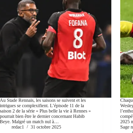
Au Stade Rennais, les saisons se suivent et les
Chaque
intrigues se complexifient. L’épisode 11 de la
Wesley 
saison 2 de la série « Plus belle la vie à Rennes »
l’enth
pourrait bien être le dernier concernant Habib
compét
Beye. Malgré un match nul à…
2025 n
redac1
31 octobre 2025
Sage n