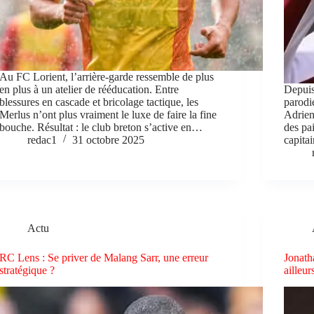
Au FC Lorient, l’arrière-garde ressemble de plus
en plus à un atelier de rééducation. Entre
Depuis 
blessures en cascade et bricolage tactique, les
parodi
Merlus n’ont plus vraiment le luxe de faire la fine
Adrie
bouche. Résultat : le club breton s’active en…
des pai
redac1
31 octobre 2025
capita
Actu
RC Lens : Se priver de Malang Sarr, une erreur
Jonath
stratégique ?
ailleur