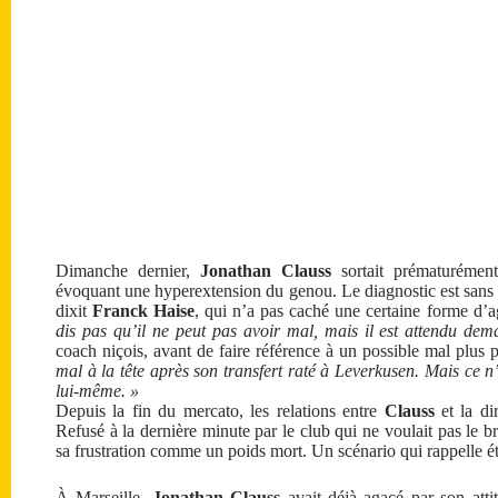
Dimanche dernier,
Jonathan Clauss
sortait prématurémen
évoquant une hyperextension du genou. Le diagnostic est sans 
dixit
Franck Haise
, qui n’a pas caché une certaine forme d’
dis pas qu’il ne peut pas avoir mal, mais il est attendu dema
coach niçois, avant de faire référence à un possible mal plus p
mal à la tête après son transfert raté à Leverkusen. Mais ce n’
lui-même. »
Depuis la fin du mercato, les relations entre
Clauss
et la dir
Refusé à la dernière minute par le club qui ne voulait pas le 
sa frustration comme un poids mort. Un scénario qui rappell
À Marseille,
Jonathan Clauss
avait déjà agacé par son atti