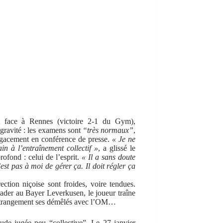
t face à Rennes (victoire 2-1 du Gym),
gravité : les examens sont
“très normaux”
,
agacement en conférence de presse.
« Je ne
in à l’entraînement collectif »
, a glissé le
rofond : celui de l’esprit.
« Il a sans doute
est pas à moi de gérer ça. Il doit régler ça
ection niçoise sont froides, voire tendues.
brader au Bayer Leverkusen, le joueur traîne
e étrangement ses démêlés avec l’OM…
tude jugée peu “collective”. Le 27 janvier