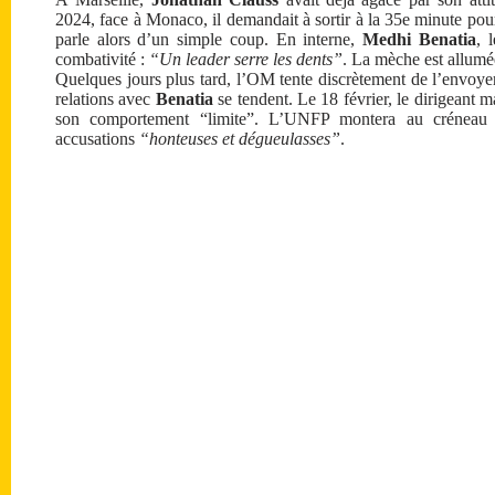
2024, face à Monaco, il demandait à sortir à la 35e minute po
parle alors d’un simple coup. En interne,
Medhi Benatia
, 
combativité :
“Un leader serre les dents”
. La mèche est allumé
Quelques jours plus tard, l’OM tente discrètement de l’envoyer
relations avec
Benatia
se tendent. Le 18 février, le dirigeant ma
son comportement “limite”. L’UNFP montera au créneau p
accusations
“honteuses et dégueulasses”
.