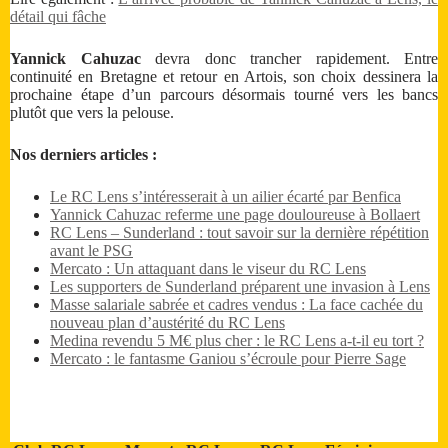
détail qui fâche
Yannick Cahuzac
devra donc trancher rapidement. Entre
continuité en Bretagne et retour en Artois, son choix dessinera la
prochaine étape d’un parcours désormais tourné vers les bancs
plutôt que vers la pelouse.
Nos derniers articles :
Le RC Lens s’intéresserait à un ailier écarté par Benfica
Yannick Cahuzac referme une page douloureuse à Bollaert
RC Lens – Sunderland : tout savoir sur la dernière répétition
avant le PSG
Mercato : Un attaquant dans le viseur du RC Lens
Les supporters de Sunderland préparent une invasion à Lens
Masse salariale sabrée et cadres vendus : La face cachée du
nouveau plan d’austérité du RC Lens
Medina revendu 5 M€ plus cher : le RC Lens a-t-il eu tort ?
Mercato : le fantasme Ganiou s’écroule pour Pierre Sage