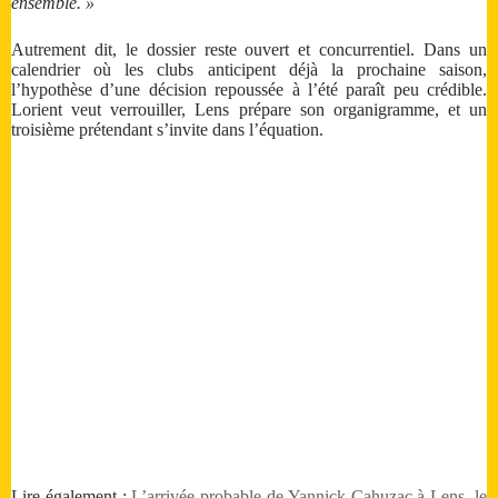
ensemble. »
Autrement dit, le dossier reste ouvert et concurrentiel. Dans un
calendrier où les clubs anticipent déjà la prochaine saison,
l’hypothèse d’une décision repoussée à l’été paraît peu crédible.
Lorient veut verrouiller, Lens prépare son organigramme, et un
troisième prétendant s’invite dans l’équation.
Lire également :
L’arrivée probable de Yannick Cahuzac à Lens, le