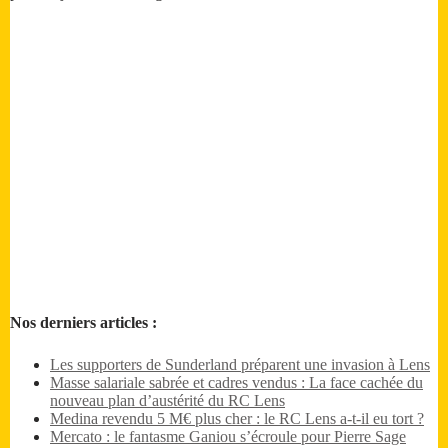
Nos derniers articles :
Les supporters de Sunderland préparent une invasion à Lens
Masse salariale sabrée et cadres vendus : La face cachée du
nouveau plan d’austérité du RC Lens
Medina revendu 5 M€ plus cher : le RC Lens a-t-il eu tort ?
Mercato : le fantasme Ganiou s’écroule pour Pierre Sage