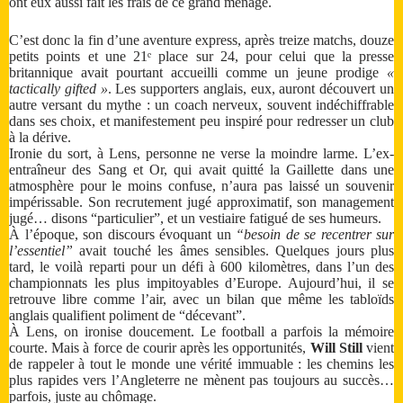
ont eux aussi fait les frais de ce grand ménage.
C’est donc la fin d’une aventure express, après treize matchs, douze
petits points et une 21ᵉ place sur 24, pour celui que la presse
britannique avait pourtant accueilli comme un jeune prodige
«
tactically gifted »
. Les supporters anglais, eux, auront découvert un
autre versant du mythe : un coach nerveux, souvent indéchiffrable
dans ses choix, et manifestement peu inspiré pour redresser un club
à la dérive.
Ironie du sort, à Lens, personne ne verse la moindre larme. L’ex-
entraîneur des Sang et Or, qui avait quitté la Gaillette dans une
atmosphère pour le moins confuse, n’aura pas laissé un souvenir
impérissable. Son recrutement jugé approximatif, son management
jugé… disons “particulier”, et un vestiaire fatigué de ses humeurs.
À l’époque, son discours évoquant un
“besoin de se recentrer sur
l’essentiel”
avait touché les âmes sensibles. Quelques jours plus
tard, le voilà reparti pour un défi à 600 kilomètres, dans l’un des
championnats les plus impitoyables d’Europe. Aujourd’hui, il se
retrouve libre comme l’air, avec un bilan que même les tabloïds
anglais qualifient poliment de “décevant”.
À Lens, on ironise doucement. Le football a parfois la mémoire
courte. Mais à force de courir après les opportunités,
Will Still
vient
de rappeler à tout le monde une vérité immuable : les chemins les
plus rapides vers l’Angleterre ne mènent pas toujours au succès…
parfois, juste au chômage.