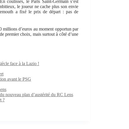
En coulisses, le Paris Saint-Germain s’est
mbitieux, le joueur ne cache plus son envie
emouth a fixé le prix de départ : pas de
 10 millions d’euros au moment opportun par
 de premier choix, mais surtout à côté d’une
iècle face à la Lazio !
rt
ition avant le PSG
Lens
e du nouveau plan d’austérité du RC Lens
t ?