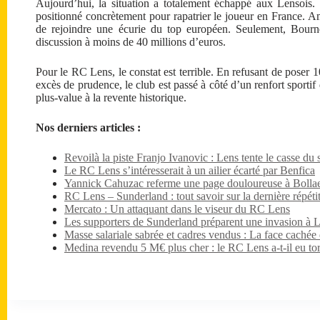
Aujourd’hui, la situation a totalement échappé aux Lensois. 
positionné concrètement pour rapatrier le joueur en France. A
de rejoindre une écurie du top européen. Seulement, Bourn
discussion à moins de 40 millions d’euros.
Pour le RC Lens, le constat est terrible. En refusant de poser
excès de prudence, le club est passé à côté d’un renfort sportif
plus-value à la revente historique.
Nos derniers articles :
Revoilà la piste Franjo Ivanovic : Lens tente le casse du s
Le RC Lens s’intéresserait à un ailier écarté par Benfica
Yannick Cahuzac referme une page douloureuse à Bollae
RC Lens – Sunderland : tout savoir sur la dernière répét
Mercato : Un attaquant dans le viseur du RC Lens
Les supporters de Sunderland préparent une invasion à 
Masse salariale sabrée et cadres vendus : La face caché
Medina revendu 5 M€ plus cher : le RC Lens a-t-il eu tor