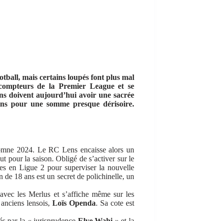
otball, mais certains loupés font plus mal
 compteurs de la Premier League et se
ns doivent aujourd’hui avoir une sacrée
ins pour une somme presque dérisoire.
utomne 2024. Le RC Lens encaisse alors un
out pour la saison. Obligé de s’activer sur le
res en Ligue 2 pour superviser la nouvelle
 de 18 ans est un secret de polichinelle, un
avec les Merlus et s’affiche même sur les
 anciens lensois,
Loïs Openda
. Sa cote est
.
és par la « jurisprudence
Elye Wahi
» et la