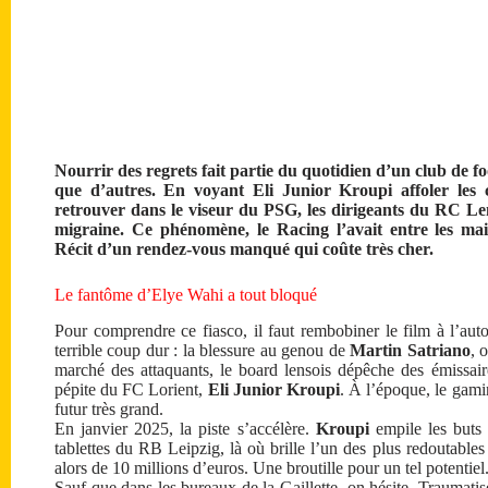
Nourrir des regrets fait partie du quotidien d’un club de fo
que d’autres. En voyant Eli Junior Kroupi affoler les
retrouver dans le viseur du PSG, les dirigeants du RC Le
migraine. Ce phénomène, le Racing l’avait entre les ma
Récit d’un rendez-vous manqué qui coûte très cher.
Le fantôme d’Elye Wahi a tout bloqué
Pour comprendre ce fiasco, il faut rembobiner le film à l’a
terrible coup dur : la blessure au genou de
Martin Satriano
, 
marché des attaquants, le board lensois dépêche des émissai
pépite du FC Lorient,
Eli Junior Kroupi
. À l’époque, le gamin
futur très grand.
En janvier 2025, la piste s’accélère.
Kroupi
empile les buts 
tablettes du RB Leipzig, là où brille l’un des plus redoutables
alors de 10 millions d’euros. Une broutille pour un tel potentiel
Sauf que dans les bureaux de la Gaillette, on hésite. Traumatis