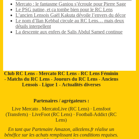
Mercato : le fantasme Ganiou s’écroule pour Pierre Sage
Le PSG patine, et ça tombe bien pour le RC Lens
L’ancien Lensois Gaël Kakuta dévoile l’envers du décor
Le nom d’Ilan Kebbal circule au RC Lens… mais deux
détails interpellent
La descente aux enfers de Salis Abdul Samed continue
Club RC Lens
-
Mercato RC Lens
-
RC Lens Féminin
-
Matchs du RC Lens
-
Joueurs du RC Lens
-
Anciens
Lensois
-
Ligue 1
-
Actualités diverses
Partenaires / agrégateurs :
Live Mercato
.
MercatoLive (RC Lens)
·
Lensfoot
(Transferts)
·
LiveFoot (RC Lens)
·
Football-Addict (RC
Lens)
En tant que Partenaire Amazon, allezlens.fr réalise un
bénéfice sur les achats remplissant les conditions requises.