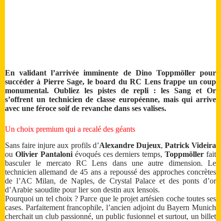
En validant l’arrivée imminente de Dino Toppmöller pour
succéder à Pierre Sage, le board du RC Lens frappe un coup
monumental. Oubliez les pistes de repli : les Sang et Or
s’offrent un technicien de classe européenne, mais qui arrive
avec une féroce soif de revanche dans ses valises.
Un choix premium qui a recalé des géants
Sans faire injure aux profils d’
Alexandre Dujeux
,
Patrick Videira
ou
Olivier Pantaloni
évoqués ces derniers temps,
Toppmöller
fait
basculer le mercato RC Lens dans une autre dimension. Le
technicien allemand de 45 ans a repoussé des approches concrètes
de l’AC Milan, de Naples, de Crystal Palace et des ponts d’or
d’Arabie saoudite pour lier son destin aux lensois.
Pourquoi un tel choix ? Parce que le projet artésien coche toutes ses
cases. Parfaitement francophile, l’ancien adjoint du Bayern Munich
cherchait un club passionné, un public fusionnel et surtout, un billet