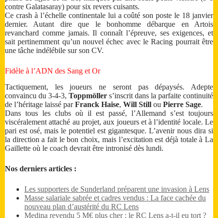
contre Galatasaray) pour six revers cuisants.
Ce crash à l’échelle continentale lui a coûté son poste le 18 janvier
dernier. Autant dire que le bonhomme débarque en Artois
revanchard comme jamais. Il connaît l’épreuve, ses exigences, et
sait pertinemment qu’un nouvel échec avec le Racing pourrait être
une tâche indélébile sur son CV.
Fidèle à l’ADN des Sang et Or
Tactiquement, les joueurs ne seront pas dépaysés. Adepte
convaincu du 3-4-3,
Toppmöller
s’inscrit dans la parfaite continuité
de l’héritage laissé par
Franck Haise
,
Will Still
ou
Pierre Sage
.
Dans tous les clubs où il est passé, l’Allemand s’est toujours
viscéralement attaché au projet, aux joueurs et à l’identité locale. Le
pari est osé, mais le potentiel est gigantesque. L’avenir nous dira si
la direction a fait le bon choix, mais l’excitation est déjà totale à La
Gaillette où le coach devrait être intronisé dès lundi.
Nos derniers articles :
Les supporters de Sunderland préparent une invasion à Lens
Masse salariale sabrée et cadres vendus : La face cachée du
nouveau plan d’austérité du RC Lens
Medina revendu 5 M€ plus cher : le RC Lens a-t-il eu tort ?