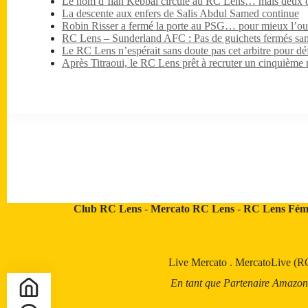
Le nom d’Ilan Kebbal circule au RC Lens… mais deux dét
La descente aux enfers de Salis Abdul Samed continue
Robin Risser a fermé la porte au PSG… pour mieux l’ouv
RC Lens – Sunderland AFC : Pas de guichets fermés sa
Le RC Lens n’espérait sans doute pas cet arbitre pour dé
Après Titraoui, le RC Lens prêt à recruter un cinquième 
Club RC Lens
-
Mercato RC Lens
-
RC Lens Fém
Live Mercato
.
MercatoLive (R
En tant que Partenaire Amazon, a