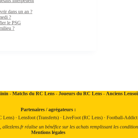
ails interpellent
rir dans un an ?
medi ?
fier le PSG
milieu ?
inin
-
Matchs du RC Lens
-
Joueurs du RC Lens
-
Anciens Lensoi
Partenaires / agrégateurs :
C Lens)
·
Lensfoot (Transferts)
·
LiveFoot (RC Lens)
·
Football-Addic
llezlens.fr réalise un bénéfice sur les achats remplissant les condition
Mentions légales