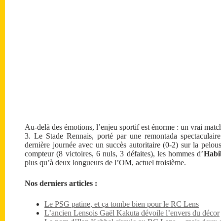
Au-delà des émotions, l’enjeu sportif est énorme : un vrai match
3. Le Stade Rennais, porté par une remontada spectaculaire
dernière journée avec un succès autoritaire (0-2) sur la pe
compteur (8 victoires, 6 nuls, 3 défaites), les hommes d’
Habi
plus qu’à deux longueurs de l’OM, actuel troisième.
Nos derniers articles :
Le PSG patine, et ça tombe bien pour le RC Lens
L’ancien Lensois Gaël Kakuta dévoile l’envers du décor