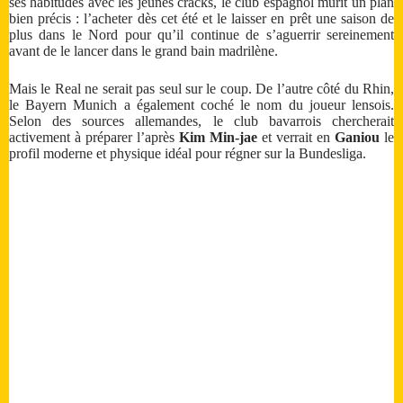
ses habitudes avec les jeunes cracks, le club espagnol mûrit un plan
bien précis : l’acheter dès cet été et le laisser en prêt une saison de
plus dans le Nord pour qu’il continue de s’aguerrir sereinement
avant de le lancer dans le grand bain madrilène.
Mais le Real ne serait pas seul sur le coup. De l’autre côté du Rhin,
le Bayern Munich a également coché le nom du joueur lensois.
Selon des sources allemandes, le club bavarrois chercherait
activement à préparer l’après
Kim Min-jae
et verrait en
Ganiou
le
profil moderne et physique idéal pour régner sur la Bundesliga.