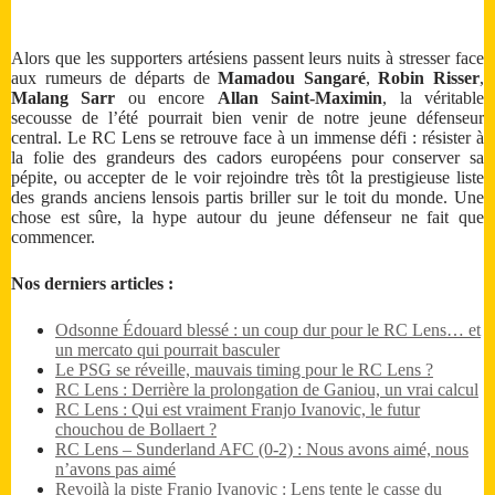
Alors que les supporters artésiens passent leurs nuits à stresser face
aux rumeurs de départs de
Mamadou Sangaré
,
Robin Risser
,
Malang Sarr
ou encore
Allan Saint-Maximin
, la véritable
secousse de l’été pourrait bien venir de notre jeune défenseur
central. Le RC Lens se retrouve face à un immense défi : résister à
la folie des grandeurs des cadors européens pour conserver sa
pépite, ou accepter de le voir rejoindre très tôt la prestigieuse liste
des grands anciens lensois partis briller sur le toit du monde. Une
chose est sûre, la hype autour du jeune défenseur ne fait que
commencer.
Nos derniers articles :
Odsonne Édouard blessé : un coup dur pour le RC Lens… et
un mercato qui pourrait basculer
Le PSG se réveille, mauvais timing pour le RC Lens ?
RC Lens : Derrière la prolongation de Ganiou, un vrai calcul
RC Lens : Qui est vraiment Franjo Ivanovic, le futur
chouchou de Bollaert ?
RC Lens – Sunderland AFC (0-2) : Nous avons aimé, nous
n’avons pas aimé
Revoilà la piste Franjo Ivanovic : Lens tente le casse du