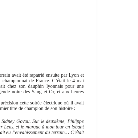
rrain avait été rapatrié ensuite par Lyon et
du championnat de France. C’était le 4 mai
açait chez son dauphin lyonnais pour une
légende noire des Sang et Or, et aux heures
écision cette soirée électrique où il avait
remier titre de champion de son histoire :
 Sidney Govou. Sur le deuxième, Philippe
ur Lens, et je marque à mon tour en lobant
vait eu l’envahissement du terrain… C’était