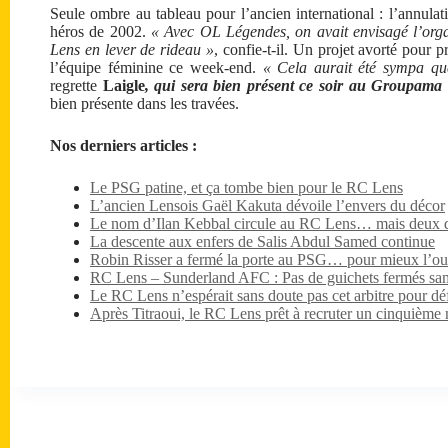
Seule ombre au tableau pour l’ancien international : l’annulati
héros de 2002.
« Avec OL Légendes, on avait envisagé l’orga
Lens en lever de rideau »
, confie-t-il. Un projet avorté pour p
l’équipe féminine ce week-end.
« Cela aurait été sympa qu
regrette
Laigle
, qui sera bien présent ce soir au Groupama
bien présente dans les travées.
Nos derniers articles :
Le PSG patine, et ça tombe bien pour le RC Lens
L’ancien Lensois Gaël Kakuta dévoile l’envers du décor
Le nom d’Ilan Kebbal circule au RC Lens… mais deux dét
La descente aux enfers de Salis Abdul Samed continue
Robin Risser a fermé la porte au PSG… pour mieux l’ouv
RC Lens – Sunderland AFC : Pas de guichets fermés sa
Le RC Lens n’espérait sans doute pas cet arbitre pour dé
Après Titraoui, le RC Lens prêt à recruter un cinquième 