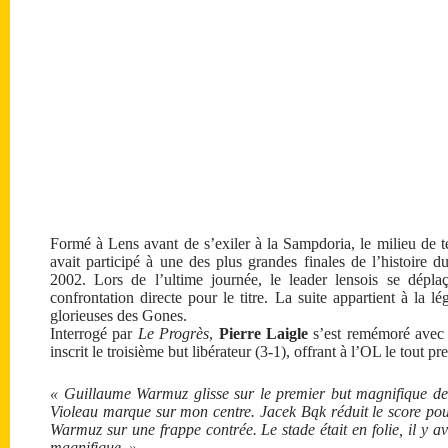
Formé à Lens avant de s’exiler à la Sampdoria, le milieu de te
avait participé à une des plus grandes finales de l’histoire 
2002. Lors de l’ultime journée, le leader lensois se dépl
confrontation directe pour le titre. La suite appartient à la 
glorieuses des Gones.
Interrogé par
Le Progrès
,
Pierre Laigle
s’est remémoré avec pr
inscrit le troisième but libérateur (3-1), offrant à l’OL le tout p
« Guillaume Warmuz glisse sur le premier but magnifique de
Violeau marque sur mon centre. Jacek Bąk réduit le score po
Warmuz sur une frappe contrée. Le stade était en folie, il y a
magnifique. »