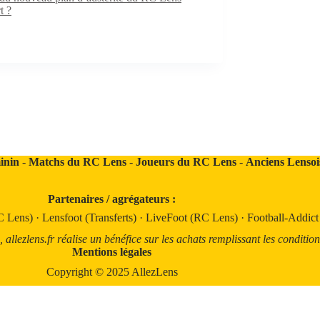
t ?
inin
-
Matchs du RC Lens
-
Joueurs du RC Lens
-
Anciens Lensoi
Partenaires / agrégateurs :
C Lens)
·
Lensfoot (Transferts)
·
LiveFoot (RC Lens)
·
Football-Addic
llezlens.fr réalise un bénéfice sur les achats remplissant les condition
Mentions légales
Copyright © 2025 AllezLens