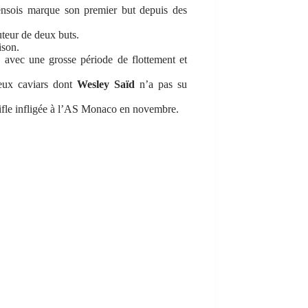
ensois marque son premier but depuis des
auteur de deux buts.
ison.
dé avec une grosse période de flottement et
eux caviars dont
Wesley Saïd
n’a pas su
 gifle infligée à l’AS Monaco en novembre.