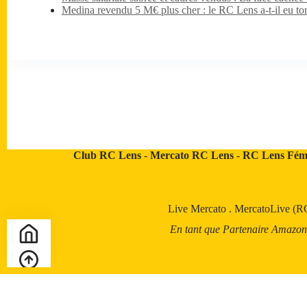
Medina revendu 5 M€ plus cher : le RC Lens a-t-il eu tor
Club RC Lens
-
Mercato RC Lens
-
RC Lens Fém
Live Mercato
.
MercatoLive (R
En tant que Partenaire Amazon, a