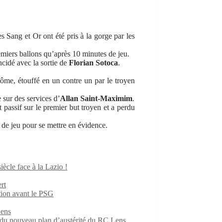
s Sang et Or ont été pris à la gorge par les
emiers ballons qu’après 10 minutes de jeu.
ncidé avec la sortie de
Florian Sotoca
.
ôme, étouffé en un contre un par le troyen
 sur des services d’
Allan Saint-Maximim
.
st passif sur le premier but troyen et a perdu
s de jeu pour se mettre en évidence.
iècle face à la Lazio !
rt
ition avant le PSG
Lens
e du nouveau plan d’austérité du RC Lens