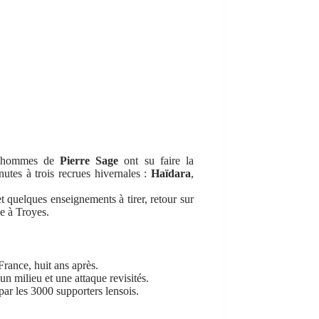
es hommes de
Pierre Sage
ont su faire la
utes à trois recrues hivernales :
Haïdara
,
t quelques enseignements à tirer, retour sur
e à Troyes.
rance, huit ans après.
n milieu et une attaque revisités.
ar les 3000 supporters lensois.