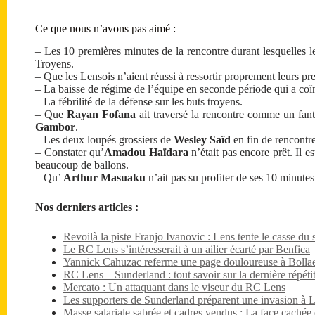
Ce que nous n’avons pas aimé :
– Les 10 premières minutes de la rencontre durant lesquelles le
Troyens.
– Que les Lensois n’aient réussi à ressortir proprement leurs pr
– La baisse de régime de l’équipe en seconde période qui a coï
– La fébrilité de la défense sur les buts troyens.
– Que
Rayan Fofana
ait traversé la rencontre comme un fant
Gambor
.
– Les deux loupés grossiers de
Wesley Saïd
en fin de rencontre
– Constater qu’
Amadou Haïdara
n’était pas encore prêt. Il e
beaucoup de ballons.
– Qu’
Arthur Masuaku
n’ait pas su profiter de ses 10 minute
Nos derniers articles :
Revoilà la piste Franjo Ivanovic : Lens tente le casse du s
Le RC Lens s’intéresserait à un ailier écarté par Benfica
Yannick Cahuzac referme une page douloureuse à Bollae
RC Lens – Sunderland : tout savoir sur la dernière répét
Mercato : Un attaquant dans le viseur du RC Lens
Les supporters de Sunderland préparent une invasion à 
Masse salariale sabrée et cadres vendus : La face caché