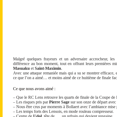
Malgré quelques frayeurs et un adversaire accrocheur, l
différence au bon moment, tout en offrant leurs premières min
Masuaku
et
Saint-Maximin
.
Avec une attaque remaniée mais qui a su se montrer efficace, e
ce que l’on a aimé… et moins aimé de ce huitième de finale fac
Ce que nous avons aimé :
– Que le RC Lens retrouve les quarts de finale de la Coupe de F
– Les risques pris par
Pierre Sage
sur son onze de départ avec u
– Nous être crus par moments à Bollaert avec l’ambiance mise p
– Les temps forts des Lensois, en mode rouleau compresseur.
– Centre de
Udol
, tête de …. un refrain qui devient rengaine.