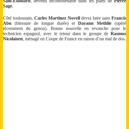
Saïd-Édouard
, devenu incontournable dans les plans de
Pierre
Sage
.
Côté toulousain,
Carles Martinez Novell
devra faire sans
Francis
Abu
(blessure de longue durée) et
Dayann Methlie
(opéré
récemment du genou). Bonne nouvelle en revanche pour le
technicien espagnol, avec le retour dans le groupe de
Rasmus
Nicolaisen
, ménagé en Coupe de France en raison d’un mal de dos.