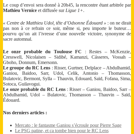
Le coup d’envoi sera donné à 20h45, la rencontre étant arbitrée par
Mathieu Vernice
et diffusée sur
Ligue 1+
.
« Centre de Matthieu Udol, tête d’Odsonne Édouard »
: on ne dirait
pas non à ce refrain ce soir, même si, peu importe le buteur…
pourvu qu’on ait l’ivresse d’une nouvelle victoire, synonyme de
sacre automnal.
Le onze probable du Toulouse FC
: Restes – McKenzie,
Cresswell, Nicolaisen – Sidibé, Kamanzi, Cásseres, Vossah –
Gboho, Donnum, Emersonn.
Le groupe du RC Lens
: Risser, Gurtner, Delplace – Abdulhamid,
Ganiou, Baidoo, Sarr, Udol, Celik, Antonio – Thomasson,
Bulatovic, Bermont, Sylla – Thauvin, Edouard, Saïd, Fofana, Sima,
Sotoca, Guilavogui.
Le onze probable du RC Lens
: Risser – Ganiou, Baidoo, Sarr –
Abdulhamid, Udol – Bulatovic, Thomasson – Thauvin – Saïd,
Édouard.
Nos derniers articles :
Mercato : le fantasme Ganiou s’écroule pour Pierre Sage
Le PSG patine, et ça tombe bien pour le RC Lens