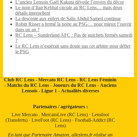
L’ancien Lensois Gaël Kakuta dévoile l’envers du décor
Le nom d’Ilan Kebbal circule au RC Lens… mais deux
détails interpellent
La descente aux enfers de Salis Abdul Samed continue
Robin Risser a fermé la porte au PSG… pour mieux l’ouvrir
dans un an ?
RC Lens – Sunderland AFC : Pas de guichets fermés samedi
?
Le RC Lens n’espérait sans doute pas cet arbitre pour défier
le PSG
Club RC Lens
-
Mercato RC Lens
-
RC Lens Féminin
-
Matchs du RC Lens
-
Joueurs du RC Lens
-
Anciens
Lensois
-
Ligue 1
-
Actualités diverses
Partenaires / agrégateurs :
Live Mercato
.
MercatoLive (RC Lens)
·
Lensfoot
(Transferts)
·
LiveFoot (RC Lens)
·
Football-Addict (RC
Lens)
En tant que Partenaire Amazon, allezlens.fr réalise un