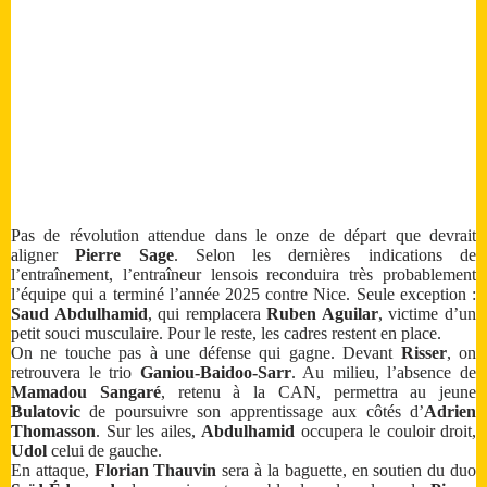
Pas de révolution attendue dans le onze de départ que devrait
aligner
Pierre Sage
. Selon les dernières indications de
l’entraînement, l’entraîneur lensois reconduira très probablement
l’équipe qui a terminé l’année 2025 contre Nice. Seule exception :
Saud Abdulhamid
, qui remplacera
Ruben Aguilar
, victime d’un
petit souci musculaire. Pour le reste, les cadres restent en place.
On ne touche pas à une défense qui gagne. Devant
Risser
, on
retrouvera le trio
Ganiou-Baidoo-Sarr
. Au milieu, l’absence de
Mamadou Sangaré
, retenu à la CAN, permettra au jeune
Bulatovic
de poursuivre son apprentissage aux côtés d’
Adrien
Thomasson
. Sur les ailes,
Abdulhamid
occupera le couloir droit,
Udol
celui de gauche.
En attaque,
Florian Thauvin
sera à la baguette, en soutien du duo