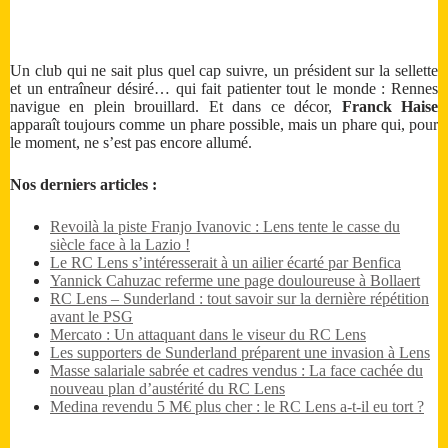
Un club qui ne sait plus quel cap suivre, un président sur la sellette
et un entraîneur désiré… qui fait patienter tout le monde : Rennes
navigue en plein brouillard. Et dans ce décor,
Franck Haise
apparaît toujours comme un phare possible, mais un phare qui, pour
le moment, ne s’est pas encore allumé.
Nos derniers articles :
Revoilà la piste Franjo Ivanovic : Lens tente le casse du
siècle face à la Lazio !
Le RC Lens s’intéresserait à un ailier écarté par Benfica
Yannick Cahuzac referme une page douloureuse à Bollaert
RC Lens – Sunderland : tout savoir sur la dernière répétition
avant le PSG
Mercato : Un attaquant dans le viseur du RC Lens
Les supporters de Sunderland préparent une invasion à Lens
Masse salariale sabrée et cadres vendus : La face cachée du
nouveau plan d’austérité du RC Lens
Medina revendu 5 M€ plus cher : le RC Lens a-t-il eu tort ?