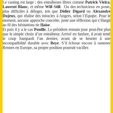
Le casting est large : des entraîneurs libres comme
Patrick Vieira
,
Laurent Blanc
, et même
Will Still
. Ou des techniciens en poste,
plus difficiles à déloger, tels que
Didier Digard
ou
Alexandre
Dujeux
, qui réalise des miracles à Angers, selon l’
Equipe
. Pour le
moment, aucune approche concrète, juste une réflexion qui s’élargit
au fil des hésitations de
Haise
.
Et puis il y a le cas
Pouille
. Le président rennais joue peut-être plus
que le simple choix d’un entraîneur. Arrivé en fanfare, il avait tenté
le coup Sampaoli l’an dernier, avant de se heurter à une
incompatibilité durable avec
Beye
. S’il échoue encore à ramener
Rennes en Europe, sa propre position pourrait vaciller.