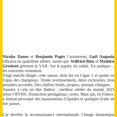
Nicolas Danos
et
Benjamin Pagès
l’assisteront,
Gaël Angoula
officiera en quatrième arbitre, tandis que
Wilfried Bien
et
Mathieu
Grosbost
géreront la VAR. Sur le papier, du solide. En pratique…
les souvenirs remontent.
Vingt matchs dirigés cette saison, dont dix en Ligue 1 et quatre en
Ligue des champions. Trente avertissements, deux exclusions, trois
penalties accordés. Des chiffres froids, propres, presque cliniques.
Ajoutez à cela un titre flatteur : meilleur arbitre du monde 2025
selon l’IFFHS. Distinction prestigieuse, certes. Mais qui, en France,
a surtout provoqué des haussements d’épaules et quelques éclats de
rire jaunes.
Car derrière la reconnaissance internationale, l’image domestique