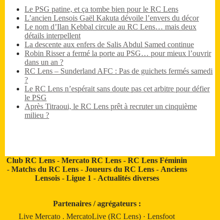
Le PSG patine, et ça tombe bien pour le RC Lens
L’ancien Lensois Gaël Kakuta dévoile l’envers du décor
Le nom d’Ilan Kebbal circule au RC Lens… mais deux
détails interpellent
La descente aux enfers de Salis Abdul Samed continue
Robin Risser a fermé la porte au PSG… pour mieux l’ouvrir
dans un an ?
RC Lens – Sunderland AFC : Pas de guichets fermés samedi
?
Le RC Lens n’espérait sans doute pas cet arbitre pour défier
le PSG
Après Titraoui, le RC Lens prêt à recruter un cinquième
milieu ?
Club RC Lens
-
Mercato RC Lens
-
RC Lens Féminin
-
Matchs du RC Lens
-
Joueurs du RC Lens
-
Anciens
Lensois
-
Ligue 1
-
Actualités diverses
Partenaires / agrégateurs :
Live Mercato
.
MercatoLive (RC Lens)
·
Lensfoot