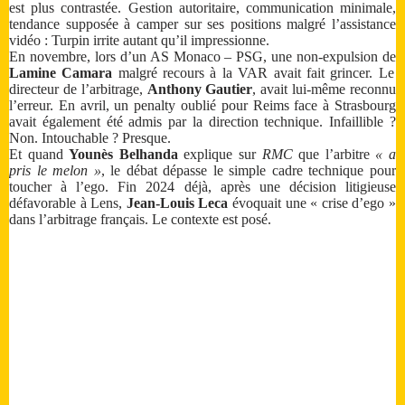
est plus contrastée. Gestion autoritaire, communication minimale,
tendance supposée à camper sur ses positions malgré l’assistance
vidéo : Turpin irrite autant qu’il impressionne.
En novembre, lors d’un AS Monaco – PSG, une non-expulsion de
Lamine Camara
malgré recours à la VAR avait fait grincer. Le
directeur de l’arbitrage,
Anthony Gautier
, avait lui-même reconnu
l’erreur. En avril, un penalty oublié pour Reims face à Strasbourg
avait également été admis par la direction technique. Infaillible ?
Non. Intouchable ? Presque.
Et quand
Younès Belhanda
explique sur
RMC
que l’arbitre
« a
pris le melon »
, le débat dépasse le simple cadre technique pour
toucher à l’ego. Fin 2024 déjà, après une décision litigieuse
défavorable à Lens,
Jean-Louis Leca
évoquait une « crise d’ego »
dans l’arbitrage français. Le contexte est posé.