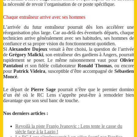
la nécessité de revoir l’organisation de ce poste spécifique.
Chaque entraîneur arrive avec ses hommes
L’arrivée du futur entraîneur pourrait dès lors accélérer une
réorganisation plus large. Car au-delà des éventuels départs, chaque
technicien arrive généralement avec ses habitudes, ses hommes de
confiance et sa propre vision du fonctionnement quotidien.
Si
Alexandre Dujeux
venait à être choisi, la question de l’arrivée
de
Grégory Malicki
, son entraîneur des gardiens à Angers, pourrait
rapidement se poser. Le même raisonnement vaut pour
Olivier
Pantaloni
et son fidèle collaborateur
Ronald Thomas
, ou encore
pour
Patrick Videira
, susceptible d’être accompagné de
Sébastien
Moncé
.
Le départ de
Pierre Sage
pourrait n’être que le premier domino
d’un été où le RC Lens s’apprête peut-être à remodeler bien
davantage que son seul banc de touche.
Nos derniers articles :
Revoilà la piste Franjo Ivanovic : Lens tente le casse du
siècle face à la Lazio !