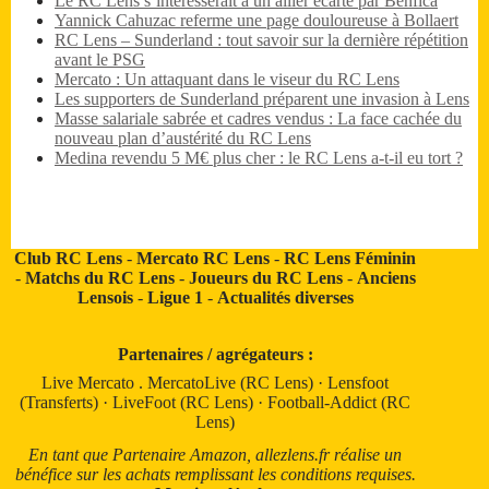
Le RC Lens s’intéresserait à un ailier écarté par Benfica
Yannick Cahuzac referme une page douloureuse à Bollaert
RC Lens – Sunderland : tout savoir sur la dernière répétition
avant le PSG
Mercato : Un attaquant dans le viseur du RC Lens
Les supporters de Sunderland préparent une invasion à Lens
Masse salariale sabrée et cadres vendus : La face cachée du
nouveau plan d’austérité du RC Lens
Medina revendu 5 M€ plus cher : le RC Lens a-t-il eu tort ?
Club RC Lens
-
Mercato RC Lens
-
RC Lens Féminin
-
Matchs du RC Lens
-
Joueurs du RC Lens
-
Anciens
Lensois
-
Ligue 1
-
Actualités diverses
Partenaires / agrégateurs :
Live Mercato
.
MercatoLive (RC Lens)
·
Lensfoot
(Transferts)
·
LiveFoot (RC Lens)
·
Football-Addict (RC
Lens)
En tant que Partenaire Amazon, allezlens.fr réalise un
bénéfice sur les achats remplissant les conditions requises.