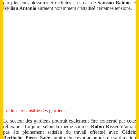
par plusieurs blessures et rechutes. Les cas de
Samson Baidoo
et
Kyllian Antonio
auraient notamment cristallisé certaines tensions.
Le dossier sensible des gardiens
Le secteur des gardiens pourrait également être concerné par cette
réflexion. Toujours selon la même source,
Robin Risser
n’aurait
pas été pleinement satisfait du travail effectué avec
Cédric
Berthelin
.
Pierre Sage
aurait même évoqué auprès de sa direction