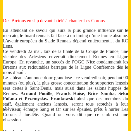
Des Bretons en slip devant la télé à chanter Les Corons
En attendant de savoir qui aura la plus grande influence sur le
mercato, le board rennais fait face à un timing d’une ironie absolue.
L’avenir européen du Stade Rennais dépend entièrement… du RC
Lens.
Ce vendredi 22 mai, lors de la finale de la Coupe de France, une
victoire des Artésiens enverrait directement Rennes en Ligue
Europa. En revanche, un succès de l’OGC Nice condamnerait les
Bretons aux redoutables barrages de la Ligue Conférence dès le
mois d’août.
Le tableau s’annonce donc grandiose : ce vendredi soir, pendant 90
minutes (ou plus), la plus grosse concentration de supporters lensois
sera certes à Saint-Denis, mais aussi dans les salons huppés de
Rennes.
Arnaud Pouille
,
Franck Haise
,
Brice Samba
,
Seko
Fofana
et
Przemysław Frankowski
ainsi que des membres du
staff, également anciens lensois, seront tous scotchés à leur
téléviseur, écharpe Sang et Or sur les épaules, prêts à hurler Les
Corons à tue-tête. Quand on vous dit que ce club est une
obsession…