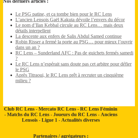
Nos derniers articles :
Le PSG patine, et ça tombe bien pour le RC Lens
L’ancien Lensois Gaël Kakuta dévoile l’envers du décor
Le nom d’Ilan Kebbal circule au RC Lens… mais deux
détails interpellent
La descente aux enfers de Salis Abdul Samed continue
Robin Risser a fermé la porte au PSG… pour mieux l’ouvrir
dans un an ?
RC Lens – Sunderland AFC : Pas de guichets fermés samedi
?
Le RC Lens n’espérait sans doute pas cet arbitre pour défier
le PSG
Après Titraoui, le RC Lens prêt à recruter un cinquième
milieu ?
Club RC Lens
-
Mercato RC Lens
-
RC Lens Féminin
-
Matchs du RC Lens
-
Joueurs du RC Lens
-
Anciens
Lensois
-
Ligue 1
-
Actualités diverses
Partenaires / agrégateurs :