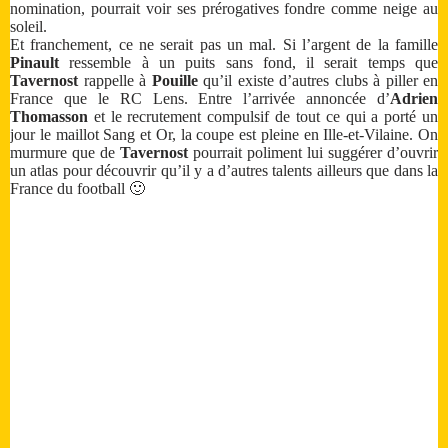
nomination, pourrait voir ses prérogatives fondre comme neige au
soleil.
Et franchement, ce ne serait pas un mal. Si l’argent de la famille
Pinault
ressemble à un puits sans fond, il serait temps que
Tavernost
rappelle à
Pouille
qu’il existe d’autres clubs à piller en
France que le RC Lens. Entre l’arrivée annoncée d’
Adrien
Thomasson
et le recrutement compulsif de tout ce qui a porté un
jour le maillot Sang et Or, la coupe est pleine en Ille-et-Vilaine. On
murmure que de
Tavernost
pourrait poliment lui suggérer d’ouvrir
un atlas pour découvrir qu’il y a d’autres talents ailleurs que dans la
France du football 🙂