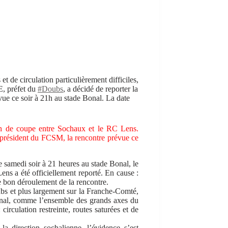
 de circulation particulièrement difficiles,
E, préfet du
#Doubs
, a décidé de reporter la
ue ce soir à 21h au stade Bonal. La date
tch de coupe entre Sochaux et le RC Lens.
 président du FCSM, la rencontre prévue ce
 samedi soir à 21 heures au stade Bonal, le
ns a été officiellement reporté. En cause :
 bon déroulement de la rencontre.
oubs et plus largement sur la Franche-Comté,
Bonal, comme l’ensemble des grands axes du
circulation restreinte, routes saturées et de
la direction sochalienne, l’évidence s’est