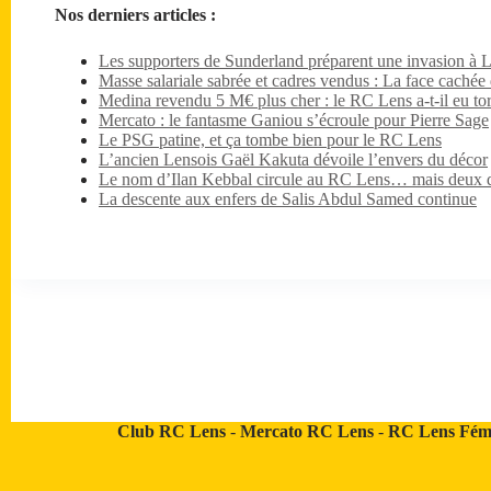
Nos derniers articles :
Les supporters de Sunderland préparent une invasion à 
Masse salariale sabrée et cadres vendus : La face caché
Medina revendu 5 M€ plus cher : le RC Lens a-t-il eu tor
Mercato : le fantasme Ganiou s’écroule pour Pierre Sage
Le PSG patine, et ça tombe bien pour le RC Lens
L’ancien Lensois Gaël Kakuta dévoile l’envers du décor
Le nom d’Ilan Kebbal circule au RC Lens… mais deux dét
La descente aux enfers de Salis Abdul Samed continue
Club RC Lens
-
Mercato RC Lens
-
RC Lens Fém