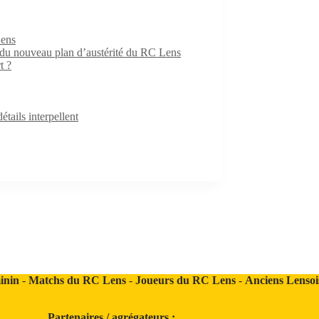
Lens
e du nouveau plan d’austérité du RC Lens
t ?
ails interpellent
inin
-
Matchs du RC Lens
-
Joueurs du RC Lens
-
Anciens Lensoi
Partenaires / agrégateurs :