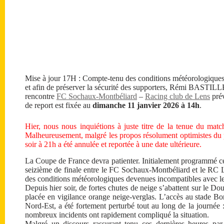
Mise à jour 17H : Compte-tenu des conditions météorologiques et
et afin de préserver la sécurité des supporters, Rémi BASTILL
rencontre
FC Sochaux-Montbéliard
–
Racing club de Lens
prév
de report est fixée au
dimanche 11 janvier 2026 à 14h
.
Hier, nous nous inquiétions à juste titre de la tenue du ma
Malheureusement, malgré les propos résolument optimistes du
soir à 21h a été annulée et reportée à une date ultérieure.
La Coupe de France devra patienter. Initialement programmé ce
seizième de finale entre le FC Sochaux-Montbéliard et le RC Le
des conditions météorologiques devenues incompatibles avec le
Depuis hier soir, de fortes chutes de neige s’abattent sur le D
placée en vigilance orange neige-verglas. L’accès au stade 
Nord-Est, a été fortement perturbé tout au long de la journée : 
nombreux incidents ont rapidement compliqué la situation.
Malgré un discours rassurant tenu ces dernières heures par 