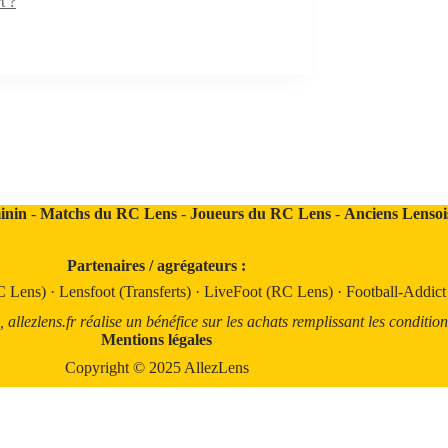
t ?
inin
-
Matchs du RC Lens
-
Joueurs du RC Lens
-
Anciens Lensoi
Partenaires / agrégateurs :
C Lens)
·
Lensfoot (Transferts)
·
LiveFoot (RC Lens)
·
Football-Addic
llezlens.fr réalise un bénéfice sur les achats remplissant les condition
Mentions légales
Copyright © 2025 AllezLens