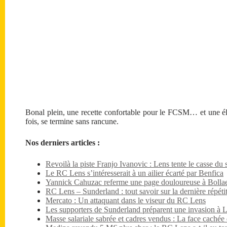
Bonal plein, une recette confortable pour le FCSM… et une élé
fois, se termine sans rancune.
Nos derniers articles :
Revoilà la piste Franjo Ivanovic : Lens tente le casse du s
Le RC Lens s’intéresserait à un ailier écarté par Benfica
Yannick Cahuzac referme une page douloureuse à Bollae
RC Lens – Sunderland : tout savoir sur la dernière répét
Mercato : Un attaquant dans le viseur du RC Lens
Les supporters de Sunderland préparent une invasion à 
Masse salariale sabrée et cadres vendus : La face caché