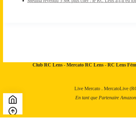
Medina revendu 5 M€ plus cher : le RC Lens a-t-il eu tor
Club RC Lens
-
Mercato RC Lens
-
RC Lens Fém
Live Mercato
.
MercatoLive (R
En tant que Partenaire Amazon, a