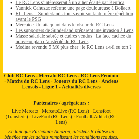
Le RC Lens s’intéresserait à un ailier écarté par Benfica
Yannick Cahuzac referme une page douloureuse à Bollaert
RC Lens – Sunderland : tout savoir sur la dernière répétition
avant le PSG
Mercato : Un attaquant dans le viseur du RC Lens
Les supporters de Sunderland préparent une invasion à Lens
Masse salariale sabrée et cadres vendus : La face cachée du
nouveau plan d’austérité du RC Lens
Medina revendu 5 M€ plus cher : le RC Lens a-t-il eu tort ?
Club RC Lens
-
Mercato RC Lens
-
RC Lens Féminin
-
Matchs du RC Lens
-
Joueurs du RC Lens
-
Anciens
Lensois
-
Ligue 1
-
Actualités diverses
Partenaires / agrégateurs :
Live Mercato
.
MercatoLive (RC Lens)
·
Lensfoot
(Transferts)
·
LiveFoot (RC Lens)
·
Football-Addict (RC
Lens)
En tant que Partenaire Amazon, allezlens.fr réalise un
bénéfice sur les achats remplissant les conditions requises.