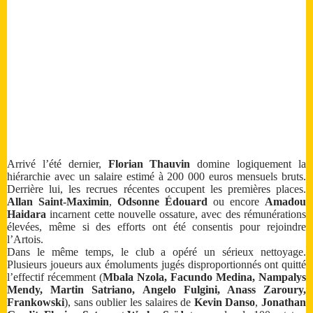
Arrivé l’été dernier,
Florian Thauvin
domine logiquement la
hiérarchie avec un salaire estimé à 200 000 euros mensuels bruts.
Derrière lui, les recrues récentes occupent les premières places.
Allan Saint-Maximin
,
Odsonne Édouard
ou encore
Amadou
Haidara
incarnent cette nouvelle ossature, avec des rémunérations
élevées, même si des efforts ont été consentis pour rejoindre
l’Artois.
Dans le même temps, le club a opéré un sérieux nettoyage.
Plusieurs joueurs aux émoluments jugés disproportionnés ont quitté
l’effectif récemment (
Mbala Nzola, Facundo Medina, Nampalys
Mendy, Martin Satriano, Angelo Fulgini, Anass Zaroury,
Frankowski
), sans oublier les salaires de
Kevin Danso
,
Jonathan