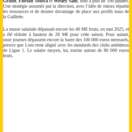
Gradit
,
Florian Sotoca
et
Wesley Saïd
, tous a plus de 100 patates.
Une stratégie assumée par la direction, avec l’idée de mieux répartir
les ressources et de donner davantage de place aux profils issus de
la Gaillette.
La masse salariale dépassait encore les 40 M€ bruts, en mai 2025, et
a été réduite à hauteur de 28 M€ pour cette saison. Pour autant,
onze joueurs dépassent encore la barre des 100 000 euros mensuels,
preuve que Lens reste aligné avec les standards des clubs ambitieux
de Ligue 1. Le salaire moyen, lui, tourne autour de 80 000 euros
bruts.