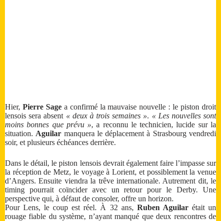
Hier,
Pierre Sage
a confirmé la mauvaise nouvelle : le piston droit
lensois sera absent
« deux à trois semaines »
.
« Les nouvelles sont
moins bonnes que prévu »
, a reconnu le technicien, lucide sur la
situation.
Aguilar
manquera le déplacement à Strasbourg vendredi
soir, et plusieurs échéances derrière.
Dans le détail, le piston lensois devrait également faire l’impasse sur
la réception de Metz, le voyage à Lorient, et possiblement la venue
d’Angers. Ensuite viendra la trêve internationale. Autrement dit, le
timing pourrait coïncider avec un retour pour le Derby. Une
perspective qui, à défaut de consoler, offre un horizon.
Pour Lens, le coup est réel. À 32 ans,
Ruben Aguilar
était un
rouage fiable du système, n’ayant manqué que deux rencontres de