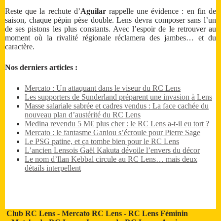
Reste que la rechute d’
Aguilar
rappelle une évidence : en fin de
saison, chaque pépin pèse double. Lens devra composer sans l’un
de ses pistons les plus constants. Avec l’espoir de le retrouver au
moment où la rivalité régionale réclamera des jambes… et du
caractère.
Nos derniers articles :
Mercato : Un attaquant dans le viseur du RC Lens
Les supporters de Sunderland préparent une invasion à Lens
Masse salariale sabrée et cadres vendus : La face cachée du
nouveau plan d’austérité du RC Lens
Medina revendu 5 M€ plus cher : le RC Lens a-t-il eu tort ?
Mercato : le fantasme Ganiou s’écroule pour Pierre Sage
Le PSG patine, et ça tombe bien pour le RC Lens
L’ancien Lensois Gaël Kakuta dévoile l’envers du décor
Le nom d’Ilan Kebbal circule au RC Lens… mais deux
détails interpellent
Club RC Lens
-
Mercato RC Lens
-
RC Lens Féminin