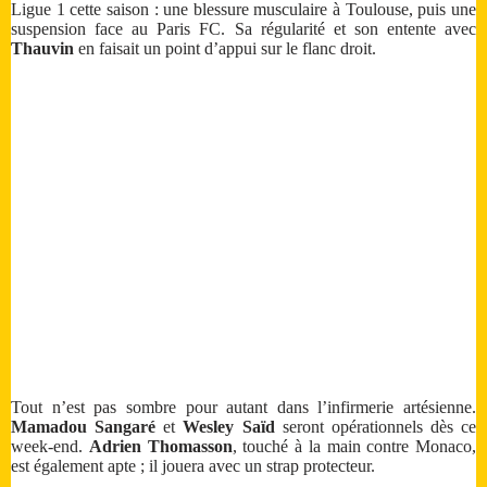
Ligue 1 cette saison : une blessure musculaire à Toulouse, puis une
suspension face au Paris FC. Sa régularité et son entente avec
Thauvin
en faisait un point d’appui sur le flanc droit.
Tout n’est pas sombre pour autant dans l’infirmerie artésienne.
Mamadou Sangaré
et
Wesley Saïd
seront opérationnels dès ce
week-end.
Adrien Thomasson
, touché à la main contre Monaco,
est également apte ; il jouera avec un strap protecteur.