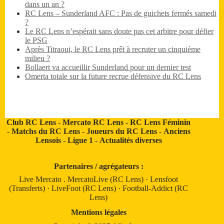
dans un an ?
RC Lens – Sunderland AFC : Pas de guichets fermés samedi
?
Le RC Lens n’espérait sans doute pas cet arbitre pour défier
le PSG
Après Titraoui, le RC Lens prêt à recruter un cinquième
milieu ?
Bollaert va accueillir Sunderland pour un dernier test
Omerta totale sur la future recrue défensive du RC Lens
Club RC Lens
-
Mercato RC Lens
-
RC Lens Féminin
-
Matchs du RC Lens
-
Joueurs du RC Lens
-
Anciens
Lensois
-
Ligue 1
-
Actualités diverses
Partenaires / agrégateurs :
Live Mercato
.
MercatoLive (RC Lens)
·
Lensfoot
(Transferts)
·
LiveFoot (RC Lens)
·
Football-Addict (RC
Lens)
Mentions légales