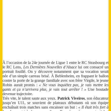
À l’occasion de la 24e journée de Ligue 1 entre le RC Strasbourg et
le RC Lens,
Les Dernières Nouvelles d’Alsace
lui ont consacré un
portrait fouillé. On y découvre notamment que sa vocation serait
née d’un simple carreau brisé. À Beblenheim, en frappant le ballon
contre la porte de la grange familiale avec son frère Virgile, le jeune
Robin aurait promis :
« Ne vous inquiétez pas, je vais mettre les
gants et ça n’arrivera plus, je vais tout arrêter ! »
Une boutade
devenue trajectoire.
Très vite, le talent saute aux yeux.
Patrick Viveiros
, son éducateur
jusqu’en U11, se souvient de plateaux débutants où son équipe
enchaînait trois matches sans encaisser un but :
« Il était très fort à