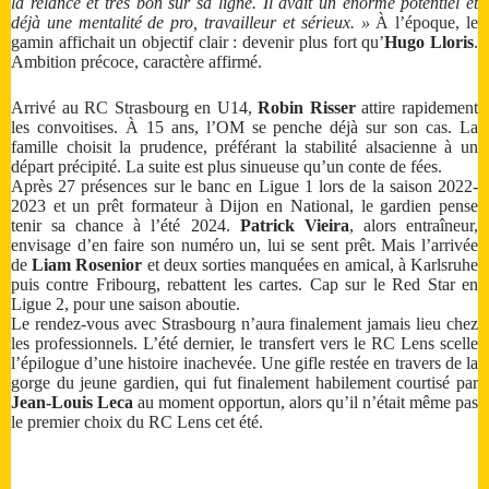
la relance et très bon sur sa ligne. Il avait un énorme potentiel et
déjà une mentalité de pro, travailleur et sérieux. »
À l’époque, le
gamin affichait un objectif clair : devenir plus fort qu’
Hugo Lloris
.
Ambition précoce, caractère affirmé.
Arrivé au RC Strasbourg en U14,
Robin Risser
attire rapidement
les convoitises. À 15 ans, l’OM se penche déjà sur son cas. La
famille choisit la prudence, préférant la stabilité alsacienne à un
départ précipité. La suite est plus sinueuse qu’un conte de fées.
Après 27 présences sur le banc en Ligue 1 lors de la saison 2022-
2023 et un prêt formateur à Dijon en National, le gardien pense
tenir sa chance à l’été 2024.
Patrick Vieira
, alors entraîneur,
envisage d’en faire son numéro un, lui se sent prêt. Mais l’arrivée
de
Liam Rosenior
et deux sorties manquées en amical, à Karlsruhe
puis contre Fribourg, rebattent les cartes. Cap sur le Red Star en
Ligue 2, pour une saison aboutie.
Le rendez-vous avec Strasbourg n’aura finalement jamais lieu chez
les professionnels. L’été dernier, le transfert vers le RC Lens scelle
l’épilogue d’une histoire inachevée. Une gifle restée en travers de la
gorge du jeune gardien, qui fut finalement habilement courtisé par
Jean-Louis Leca
au moment opportun, alors qu’il n’était même pas
le premier choix du RC Lens cet été.