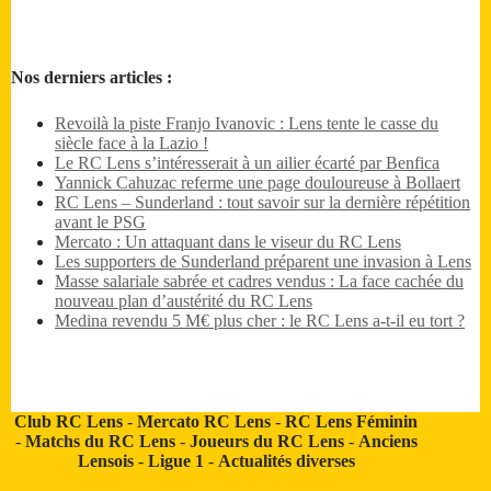
Nos derniers articles :
Revoilà la piste Franjo Ivanovic : Lens tente le casse du
siècle face à la Lazio !
Le RC Lens s’intéresserait à un ailier écarté par Benfica
Yannick Cahuzac referme une page douloureuse à Bollaert
RC Lens – Sunderland : tout savoir sur la dernière répétition
avant le PSG
Mercato : Un attaquant dans le viseur du RC Lens
Les supporters de Sunderland préparent une invasion à Lens
Masse salariale sabrée et cadres vendus : La face cachée du
nouveau plan d’austérité du RC Lens
Medina revendu 5 M€ plus cher : le RC Lens a-t-il eu tort ?
Club RC Lens
-
Mercato RC Lens
-
RC Lens Féminin
-
Matchs du RC Lens
-
Joueurs du RC Lens
-
Anciens
Lensois
-
Ligue 1
-
Actualités diverses