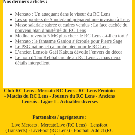
Nos derniers articles :
Mercato : Un attaquant dans le viseur du RC Lens
Les supporters de Sunderland préparent une invasion à Lens
Masse salariale sabrée et cadres vendus : La face cachée du
nouveau plan d’austérité du RC Lens
Medina revendu 5 M€ plus cher : le RC Lens a-t-il eu tort ?
Mercato : le fantasme Ganiou s’écroule pour Pierre Sage
Le PSG patine, et ça tombe bien pour le RC Lens
L’ancien Lensois Gaël Kakuta dévoile l’envers du décor
Le nom d’Ilan Kebbal circule au RC Lens… mais deux
détails interpellent
Club RC Lens
-
Mercato RC Lens
-
RC Lens Féminin
-
Matchs du RC Lens
-
Joueurs du RC Lens
-
Anciens
Lensois
-
Ligue 1
-
Actualités diverses
Partenaires / agrégateurs :
Live Mercato
.
MercatoLive (RC Lens)
·
Lensfoot
(Transferts)
·
LiveFoot (RC Lens)
·
Football-Addict (RC