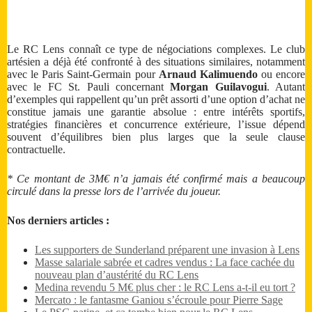
Le RC Lens connaît ce type de négociations complexes. Le club
artésien a déjà été confronté à des situations similaires, notamment
avec le Paris Saint-Germain pour
Arnaud Kalimuendo
ou encore
avec le FC St. Pauli concernant
Morgan Guilavogui
. Autant
d’exemples qui rappellent qu’un prêt assorti d’une option d’achat ne
constitue jamais une garantie absolue : entre intérêts sportifs,
stratégies financières et concurrence extérieure, l’issue dépend
souvent d’équilibres bien plus larges que la seule clause
contractuelle.
* Ce montant de 3M€ n’a jamais été confirmé mais a beaucoup
circulé dans la presse lors de l’arrivée du joueur.
Nos derniers articles :
Les supporters de Sunderland préparent une invasion à Lens
Masse salariale sabrée et cadres vendus : La face cachée du
nouveau plan d’austérité du RC Lens
Medina revendu 5 M€ plus cher : le RC Lens a-t-il eu tort ?
Mercato : le fantasme Ganiou s’écroule pour Pierre Sage